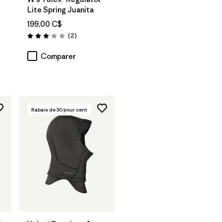
Lite Spring Juanita
199,00 C$
Avis
(2
)
Évaluation: 3.0 / 5
Comparer
Rabais de
30
pour cent