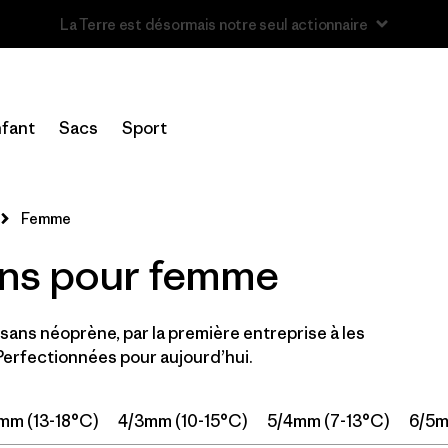
Lire notre Rapport d’avancement
Filtrer par
Prix
fant
Sacs
Sport
Filtrer par
Category
Filtrer par
Wetsuit Size
Femme
ns pour femme
Filtrer par
Features
Filtrer par
Wetsuit Silhouette
ans néoprène, par la première entreprise à les
Perfectionnées pour aujourd’hui.
mm (13-18°C)
4/3mm (10-15°C)
5/4mm (7-13°C)
6/5m