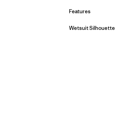
Filtrer par
Features
Filtrer par
Wetsuit Silhouette