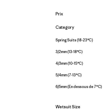
Filtrer par
Prix
Filtrer par
Category
Spring Suits (18-23°C)
3/2mm (13-18°C)
4/3mm (10-15°C)
5/4mm (7-13°C)
6/5mm (En dessous de 7°C)
Filtrer par
Wetsuit Size