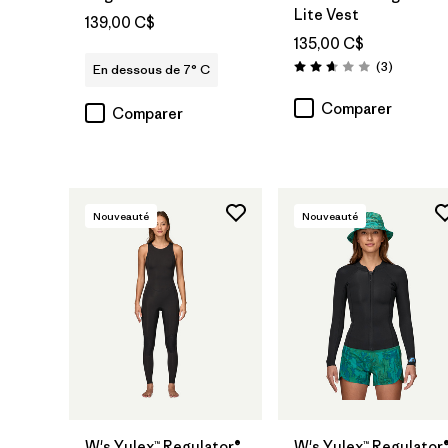
Lite Vest
139,00 C$
135,00 C$
Avis
(3
)
En dessous de 7° C
Évaluation: 2.7 / 5
Comparer
Comparer
Nouveauté
Nouveauté
W's Yulex™ Regulator®
W's Yulex™ Regulator