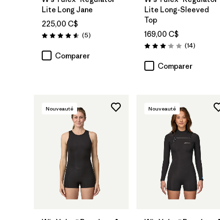
Lite Long Jane
Lite Long-Sleeved
Top
225,00 C$
169,00 C$
Avis
(5
)
Évaluation: 4.6 / 5
Avis
(14
)
Évaluation: 3.1 / 5
Comparer
Comparer
Nouveauté
Nouveauté