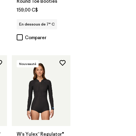
Round Toe Booties
159,00 C$
En dessous de 7° C
Comparer
Nouveauté
®
W's Yulex™ Regulator®