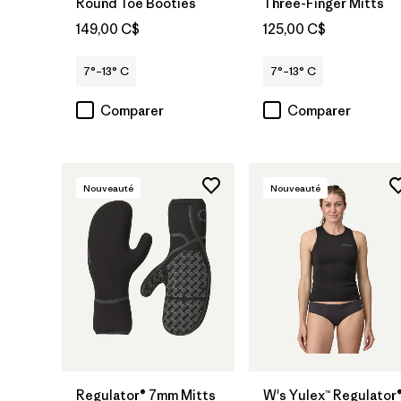
Round Toe Booties
Three-Finger Mitts
149,00 C$
125,00 C$
7°–13° C
7°–13° C
Comparer
Comparer
Nouveauté
Nouveauté
Regulator® 7mm Mitts
W's Yulex™ Regulator