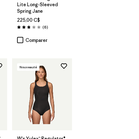
Lite Long-Sleeved
Spring Jane
225,00 C$
Avis
(6
)
Évaluation: 2.8 / 5
Comparer
Nouveauté
®
W's Yulex™ Regulator®