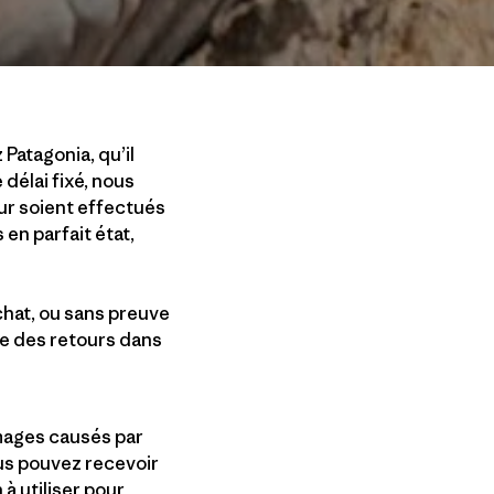
Patagonia, qu’il
 délai fixé, nous
ur soient effectués
en parfait état,
chat, ou sans preuve
pe des retours dans
mages causés par
ous pouvez recevoir
à utiliser pour