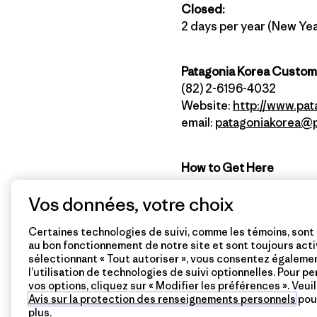
Closed:
2 days per year (New Yea
Patagonia Korea Custom
(82) 2-6196-4032
Website:
http://www.pat
email:
patagoniakorea@p
How to Get Here
Take the subway to Sinsa 
Vos données, votre choix
Stay connected with Pat
Certaines technologies de suivi, comme les témoins, sont
au bon fonctionnement de notre site et sont toujours acti
sélectionnant « Tout autoriser », vous consentez égaleme
l’utilisation de technologies de suivi optionnelles. Pour p
vos options, cliquez sur « Modifier les préférences ». Veuil
Follow Patagonia Garosu
Avis sur la protection des renseignements personnels
pour
plus.