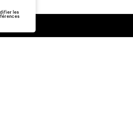
ifier les
férences
Nous
Nous
assumons la
soutenons
responsabilité
l'activisme de
de notre
terrain.
impact.
Consulter Patagonia Action
Works