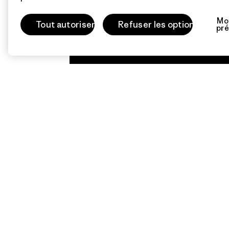
Mod
Tout autoriser
Refuser les options
pré
Nous
garantissons
tous les
produits que
nous
fabriquons.