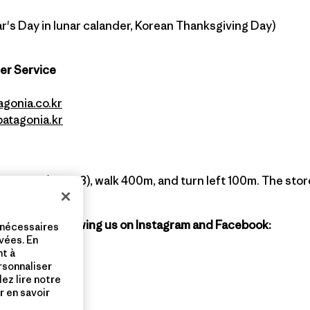
r's Day in lunar calander, Korean Thanksgiving Day)
er Service
agonia.co.kr
atagonia.kr
station (exit #8), walk 400m, and turn left 100m. The store
agonia by following us on Instagram and Facebook:
 nécessaires
vées. En
nt à
ersonnaliser
lez lire notre
gil
 en savoir