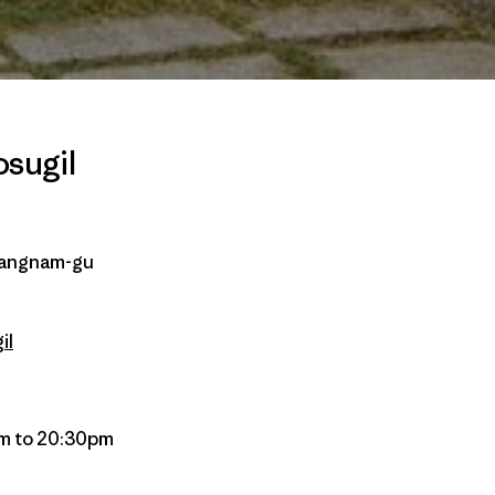
sugil
 Gangnam-gu
il
m to 20:30pm