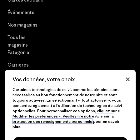
Événements
Nos magasins
Tous les
magasins
Patagonia
Carrières
Presse et media
Vos données, votre choix
Plan du site
Certaines technologies de suivi, comme les témoins, sont
nécessaires au bon fonctionnement de notre site et sont
toujours activées. En sélectionnant « Tout autoriser », vous
consentez également à l’utilisation de technologies de suivi
optionnelles. Pour personnaliser vos options, cliquez sur «
Modifier les préférences ». Veuillez lire notre
Avis sur la
© 2026 Patagonia, Inc. All Rights Reserved.
protection des renseignements personnels
pour en savoir
plus.