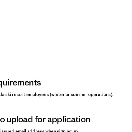
equirements
ada ski resort employees (winter or summer operations).
 upload for application
issued email address when signing up.