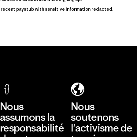
 recent paystub with sensitive information redacted.
Nous
Nous
assumons la
soutenons
responsabilité
l'activisme de