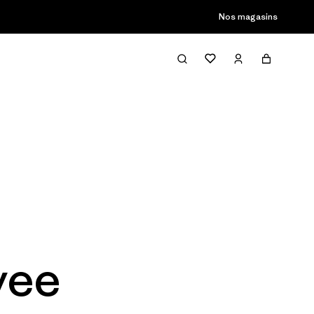
Nos magasins
yee