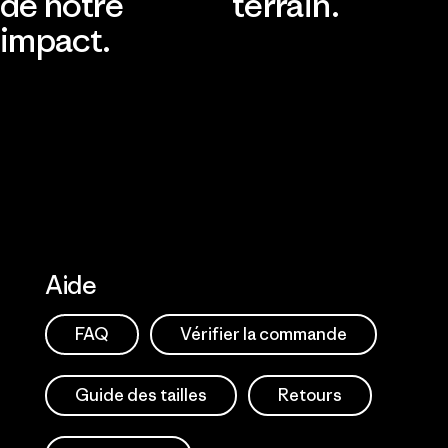
de notre
terrain.
impact.
Consulter Patagonia Action
Works
Découvrir notre empreinte
carbone
Aide
FAQ
Vérifier la commande
Guide des tailles
Retours