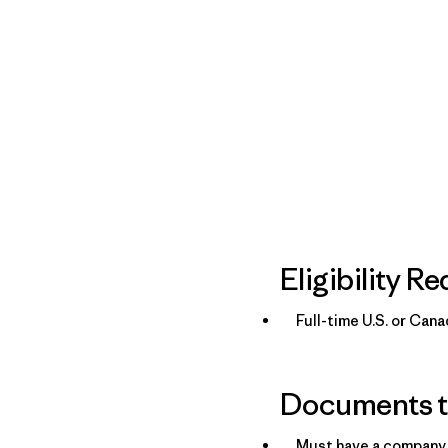
Eligibility R
Full-time U.S. or Can
Documents to
Must have a company 