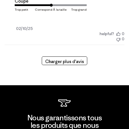
Coupe
Date
02/10/25
helpful?
0
de
0
publication
Charger plus d'avis
Nous garantissons tous
les produits que nous