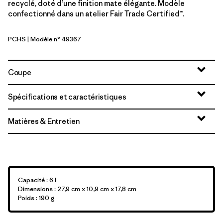
recyclé, doté d’une finition mate élégante. Modèle
confectionné dans un atelier Fair Trade Certified™.
PCHS
| Modèle n° 49367
Peach Sherbet
Coupe
Spécifications et caractéristiques
Matières & Entretien
Capacité : 6 l
Dimensions : 27,9 cm x 10,9 cm x 17,8 cm
Poids : 190 g