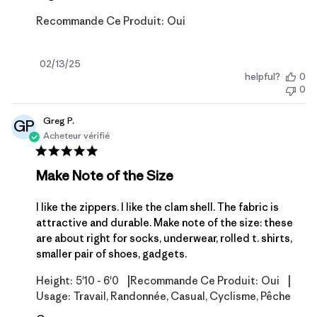
Recommande Ce Produit:
Oui
Date
02/13/25
helpful?
0
de
0
publication
Greg P.
GP
Acheteur vérifié
Make Note of the Size
I like the zippers. I like the clam shell. The fabric is
attractive and durable. Make note of the size: these
are about right for socks, underwear, rolled t. shirts,
smaller pair of shoes, gadgets.
|
|
Height:
5'10 - 6'0
Recommande Ce Produit:
Oui
Usage:
Travail, Randonnée, Casual, Cyclisme, Pêche