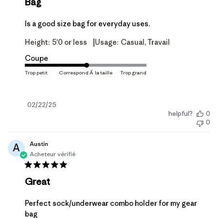
Bag
Is a good size bag for everyday uses.
|
Height:
5'0 or less
Usage:
Casual, Travail
Coupe
Date
02/22/25
helpful?
0
de
0
publication
Austin
A
Acheteur vérifié
Great
Perfect sock/underwear combo holder for my gear
bag