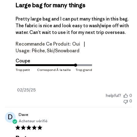
Large bag for many things
Pretty large bag and I can put many things in this bag.
The fabric is nice and look easy to wash/wipe off with
water. Can’t wait to use it for my next trip overseas.
|
Recommande Ce Produit:
Oui
Usage:
Pêche, Ski/Snowboard
Coupe
Date
02/25/25
helpful?
0
de
0
publication
Dave
D
Acheteur vérifié