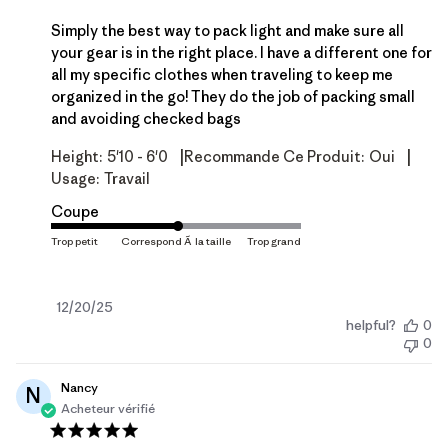
Simply the best way to pack light and make sure all
your gear is in the right place. I have a different one for
all my specific clothes when traveling to keep me
organized in the go! They do the job of packing small
and avoiding checked bags
|
|
Height:
5'10 - 6'0
Recommande Ce Produit:
Oui
Usage:
Travail
Coupe
Date
12/20/25
helpful?
0
de
0
publication
Nancy
N
Acheteur vérifié