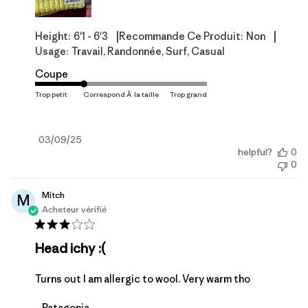
|
|
Height:
6'1 - 6'3
Recommande Ce Produit:
Non
Usage:
Travail, Randonnée, Surf, Casual
Coupe
Date
03/09/25
helpful?
0
de
0
publication
Mitch
M
Acheteur vérifié
Head ichy :(
Turns out I am allergic to wool. Very warm tho
Commentaires du propriétaire du magasin sur l'ex
Patagonia