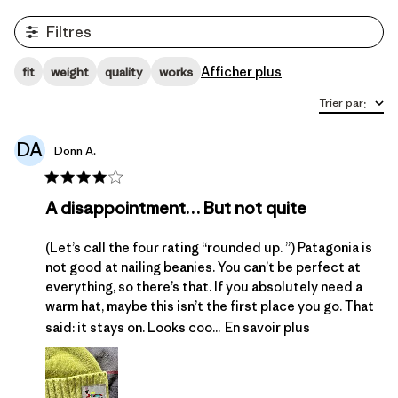
Filtres
Afficher plus
fit
weight
quality
works
Trier par
:
DA
Donn A.
A disappointment… But not quite
(Let’s call the four rating “rounded up. ”) Patagonia is
not good at nailing beanies. You can’t be perfect at
everything, so there’s that. If you absolutely need a
warm hat, maybe this isn’t the first place you go. That
said: it stays on. Looks coo...
En savoir plus