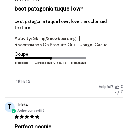
best patagonia tuque I own
best patagonia tuque I own, love the color and
texture!
|
Activity:
Skiing/Snowboarding
|
Recommande Ce Produit:
Oui
Usage:
Casual
Coupe
Date
11/14/25
helpful?
0
de
0
publication
Trisha
T
Acheteur vérifié
Perfect beanie