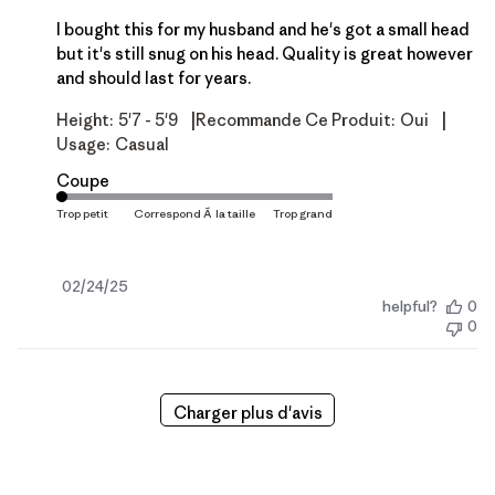
I bought this for my husband and he's got a small head
but it's still snug on his head. Quality is great however
and should last for years.
|
|
Height:
5'7 - 5'9
Recommande Ce Produit:
Oui
Usage:
Casual
Coupe
Date
02/24/25
helpful?
0
de
0
publication
Charger plus d'avis