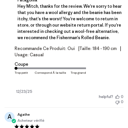
Hey Mitch, thanks for the review. We're sorry to hear 
that you have a wool allergy and the beanie has been 
itchy, that's the worst! You're welcome to return in 
store, or through our website return portal. If you're 
interested in checking out a wool-free alternative, 
we recommend the 
Fisherman's Rolled Beanie
.
|
|
Recommande Ce Produit:
Oui
Taille:
184 - 190 cm
Usage:
Casual
Coupe
Date
12/23/25
helpful?
0
de
0
publication
Agathe
A
Acheteur vérifié