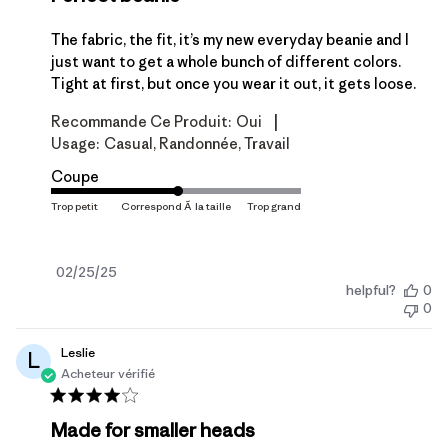
The fabric, the fit, it’s my new everyday beanie and I
just want to get a whole bunch of different colors.
Tight at first, but once you wear it out, it gets loose.
|
Recommande Ce Produit:
Oui
Usage:
Casual, Randonnée, Travail
Coupe
Date
02/25/25
helpful?
0
de
0
publication
Leslie
L
Acheteur vérifié
Made for smaller heads