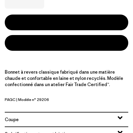
Bonnet à revers classique fabriqué dans une matière
chaude et confortable en laine et nylon recyclés. Modèle
confectionné dans un atelier Fair Trade Certified™.
PAGC
| Modèle n° 29206
Pass It Around: Glacial Blue
Coupe