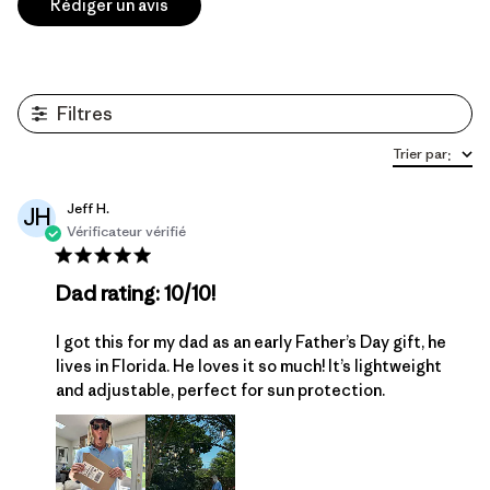
Rédiger un avis
Filtres
Trier par
:
Jeff H.
JH
Vérificateur vérifié
Dad rating: 10/10!
I got this for my dad as an early Father’s Day gift, he
lives in Florida. He loves it so much! It’s lightweight
and adjustable, perfect for sun protection.