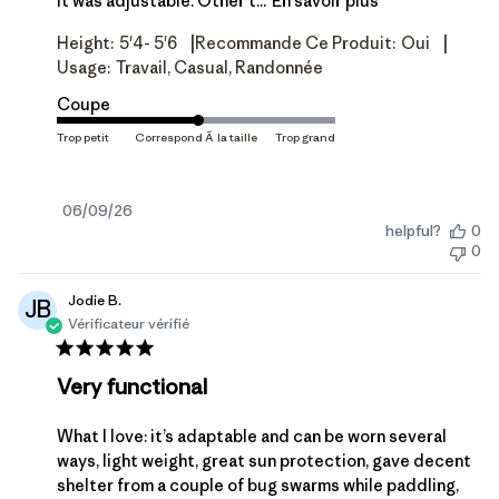
it was adjustable. Other t...
En savoir plus
|
|
Height:
5'4- 5'6
Recommande Ce Produit:
Oui
Usage:
Travail, Casual, Randonnée
Coupe
Date
06/09/26
helpful?
0
de
0
publication
Jodie B.
JB
Vérificateur vérifié
Very functional
What I love: it’s adaptable and can be worn several
ways, light weight, great sun protection, gave decent
shelter from a couple of bug swarms while paddling,