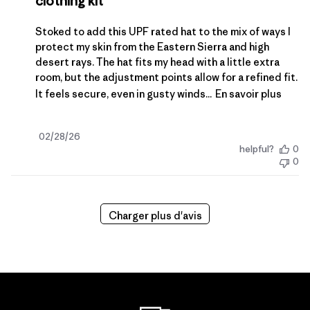
clothing kit
Stoked to add this UPF rated hat to the mix of ways I
protect my skin from the Eastern Sierra and high
desert rays. The hat fits my head with a little extra
room, but the adjustment points allow for a refined fit.
It feels secure, even in gusty winds...
En savoir plus
Date
02/28/26
helpful?
0
de
0
publication
Charger plus d'avis