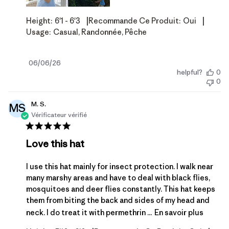
|
|
Height:
6'1 - 6'3
Recommande Ce Produit:
Oui
Usage:
Casual, Randonnée, Pêche
Date
06/06/26
helpful?
0
de
0
publication
M. S.
MS
Vérificateur vérifié
Love this hat
I use this hat mainly for insect protection. I walk near
many marshy areas and have to deal with black flies,
mosquitoes and deer flies constantly. This hat keeps
them from biting the back and sides of my head and
neck. I do treat it with permethrin ...
En savoir plus