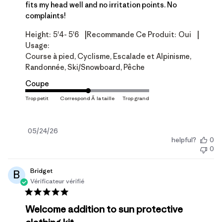
fits my head well and no irritation points. No
complaints!
|
|
Height:
5'4- 5'6
Recommande Ce Produit:
Oui
Usage:
Course à pied, Cyclisme, Escalade et Alpinisme,
Randonnée, Ski/Snowboard, Pêche
Coupe
Date
05/24/26
helpful?
0
de
0
publication
Bridget
B
Vérificateur vérifié
Welcome addition to sun protective