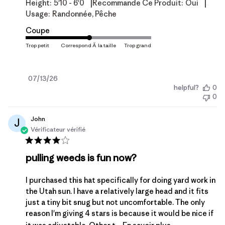
|
|
Height:
5'10 - 6'0
Recommande Ce Produit:
Oui
Usage:
Randonnée, Pêche
Coupe
Date
07/13/26
helpful?
0
de
0
publication
John
J
Vérificateur vérifié
pulling weeds is fun now?
I purchased this hat specifically for doing yard work in
the Utah sun. I have a relatively large head and it fits
just a tiny bit snug but not uncomfortable. The only
reason I'm giving 4 stars is because it would be nice if