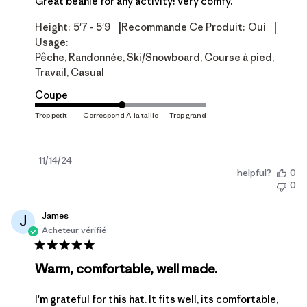
Great beanie for any activity! Very comfy.
|
|
Height:
5'7 - 5'9
Recommande Ce Produit:
Oui
Usage:
Pêche, Randonnée, Ski/Snowboard, Course à pied,
Travail, Casual
Coupe
Date
11/14/24
helpful?
0
de
0
publication
James
J
Acheteur vérifié
Warm, comfortable, well made.
I'm grateful for this hat. It fits well, its comfortable,