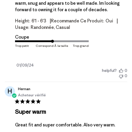
warm, snug and appears to be well made. Im looking
forward to owning it for a couple of decades.
|
|
Height:
6'1 - 6'3
Recommande Ce Produit:
Oui
Usage:
Randonnée, Casual
Coupe
Date
01/09/24
helpful?
0
de
0
publication
Hernan
H
Acheteur vérifié
Super warm
Great fit and super comfortable. Also very warm.