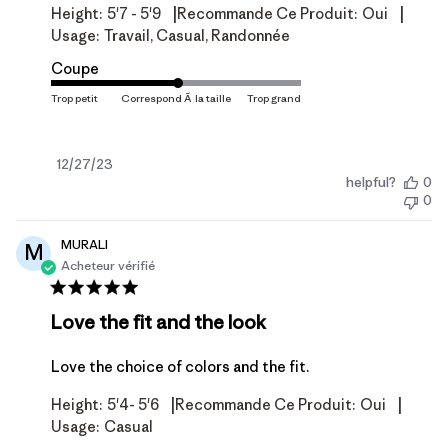
|
|
Height:
5'7 - 5'9
Recommande Ce Produit:
Oui
Usage:
Travail, Casual, Randonnée
Coupe
Date
12/27/23
helpful?
0
de
0
publication
MURALI
M
Acheteur vérifié
Love the fit and the look
Love the choice of colors and the fit.
|
|
Height:
5'4- 5'6
Recommande Ce Produit:
Oui
Usage:
Casual