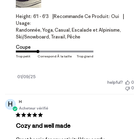
|
|
Height:
6'1 - 6'3
Recommande Ce Produit:
Oui
Usage:
Randonnée, Yoga, Casual, Escalade et Alpinisme,
Ski/Snowboard, Travail, Pêche
Coupe
Date
01/09/25
helpful?
0
de
0
publication
H
H
Acheteur vérifié
Cozy and well made