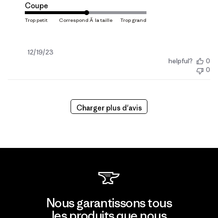
Coupe
Date
12/19/23
helpful?
0
de
0
publication
Charger plus d'avis
Nous garantissons tous
les produits que nous