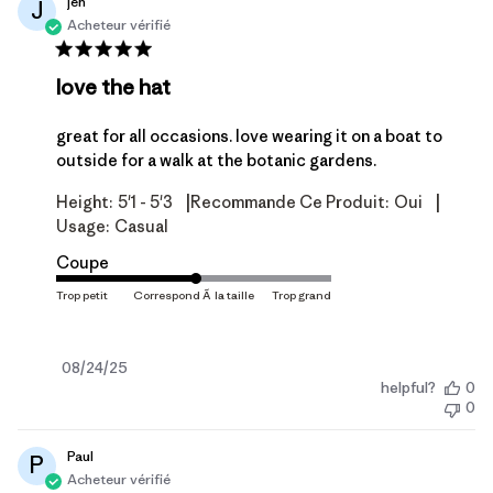
jen
J
Acheteur vérifié
love the hat
great for all occasions. love wearing it on a boat to
outside for a walk at the botanic gardens.
|
|
Height:
5'1 - 5'3
Recommande Ce Produit:
Oui
Usage:
Casual
Coupe
Date
08/24/25
helpful?
0
de
0
publication
Paul
P
Acheteur vérifié