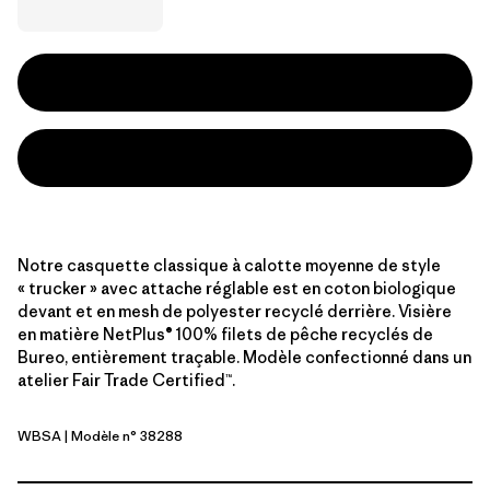
Notre casquette classique à calotte moyenne de style
« trucker » avec attache réglable est en coton biologique
devant et en mesh de polyester recyclé derrière. Visière
en matière NetPlus® 100% filets de pêche recyclés de
Bureo, entièrement traçable. Modèle confectionné dans un
atelier Fair Trade Certified™.
WBSA
| Modèle n° 38288
White w/Blue Sage