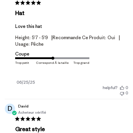
Hat
Love this hat
|
|
Height:
5'7 - 5'9
Recommande Ce Produit:
Oui
Usage:
Pêche
Coupe
Date
06/25/25
helpful?
0
de
0
publication
David
D
Acheteur vérifié
Great style