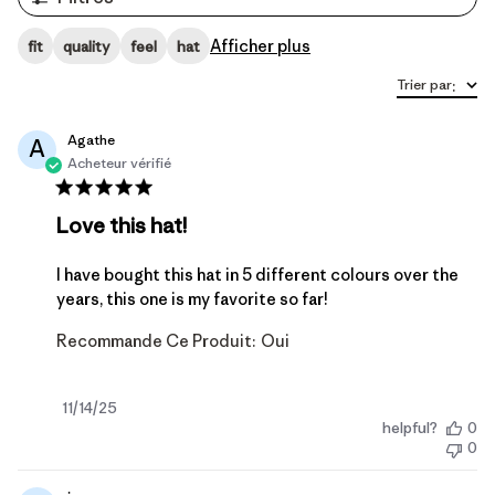
Afficher plus
fit
quality
feel
hat
Trier par
:
Agathe
A
Acheteur vérifié
Love this hat!
I have bought this hat in 5 different colours over the
years, this one is my favorite so far!
Recommande Ce Produit:
Oui
Date
11/14/25
helpful?
0
de
0
publication