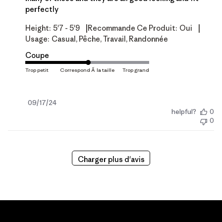
perfectly
|
|
Height:
5'7 - 5'9
Recommande Ce Produit:
Oui
Usage:
Casual, Pêche, Travail, Randonnée
Coupe
Date
09/17/24
helpful?
0
de
0
publication
Charger plus d'avis