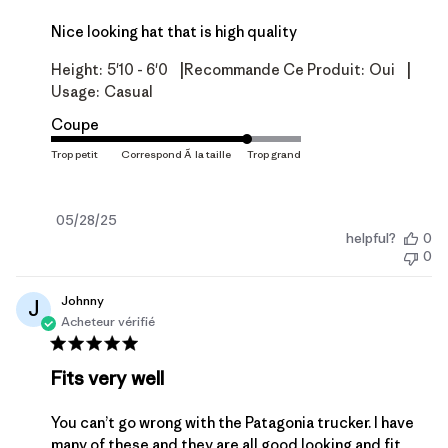
Nice looking hat that is high quality
|
|
Height:
5'10 - 6'0
Recommande Ce Produit:
Oui
Usage:
Casual
Coupe
Date
05/28/25
helpful?
0
de
0
publication
Johnny
J
Acheteur vérifié
Fits very well
You can’t go wrong with the Patagonia trucker. I have
many of these and they are all good looking and fit