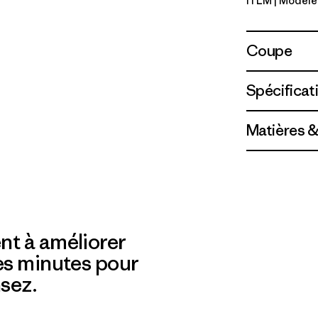
ITLM
| Modèle
Island Tur
Coupe
Spécificat
Matières &
nt à améliorer
es minutes pour
sez.