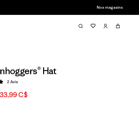
Nos magasins
unhoggers® Hat
2
Avis
tion: 5 / 5
33,99 C$