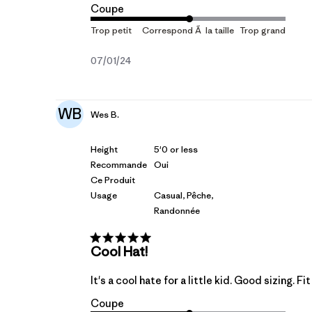
Coupe
Date
07/01/24
de
publication
WB
Wes B.
Height
5'0 or less
Recommande
Oui
Ce Produit
Usage
Casual, Pêche,
Randonnée
Cool Hat!
It's a cool hate for a little kid. Good sizing. Fi
Coupe