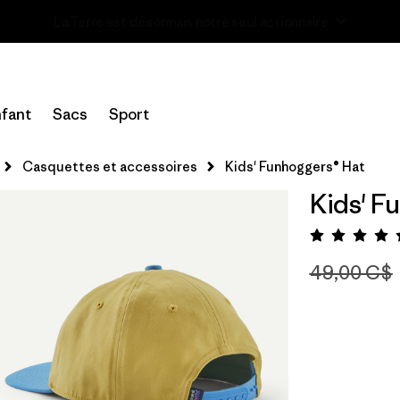
Lire notre Rapport d’avancement
fant
Sacs
Sport
Casquettes et accessoires
Kids' Funhoggers® Hat
Kids' F
Évalua
49,00 C$