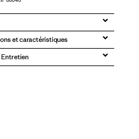
 n° 66040
tle: Limestone Yellow
ions et caractéristiques
 Entretien