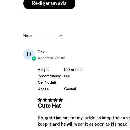
Rédiger un avis
Note
Toutes les évaluations
Dev
D
Acheteur vérifié
Height
5'0 or less
Recommande
Oui
Ce Produit
Usage
Casual
Cute Hat
Bought this hat for my kiddo to keep the sun o
keep it and he will wear it as soon as his head 