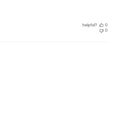
helpful?
0
0