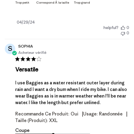
Date
04/29/24
helpful?
0
de
0
publication
SOPHIA
S
Acheteur vérifié
Versatile
I use Baggies as a water resistant outer layer during
rain and I want a dry bum when I ride my bike. I can also
wear Baggies as is in warmer weather when I'll be near
water. I like the length but prefer unlined.
|
|
Recommande Ce Produit:
Oui
Usage:
Randonnée
Taille (produit):
XXL
Coupe