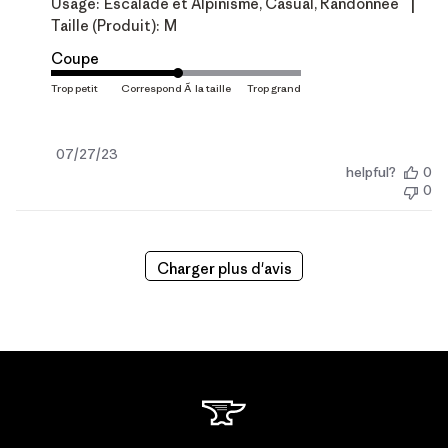
|
Usage:
Escalade et Alpinisme, Casual, Randonnée
Taille (produit):
M
Coupe
Date
07/27/23
helpful?
0
de
0
publication
Charger plus d'avis