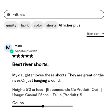
Filtres
Afficher plus
quality
fabric
color
shorts
Trier par
:
Mark
M
Acheteur vérifié
Best river shorts.
My daughter loves these shorts. They are great on the
river. Or just hanging around.
|
|
Height:
5'0 or less
Recommande Ce Produit:
Oui
|
Usage:
Casual, Pêche
Taille (produit):
S
Coupe