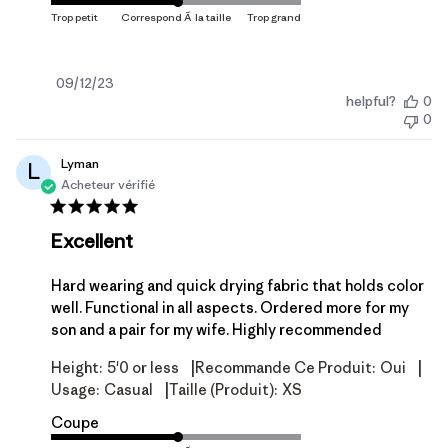
Date
09/12/23
helpful?
0
de
0
publication
Lyman
L
Acheteur vérifié
Excellent
Hard wearing and quick drying fabric that holds color
well. Functional in all aspects. Ordered more for my
son and a pair for my wife. Highly recommended
|
|
Height:
5'0 or less
Recommande Ce Produit:
Oui
|
Usage:
Casual
Taille (produit):
XS
Coupe