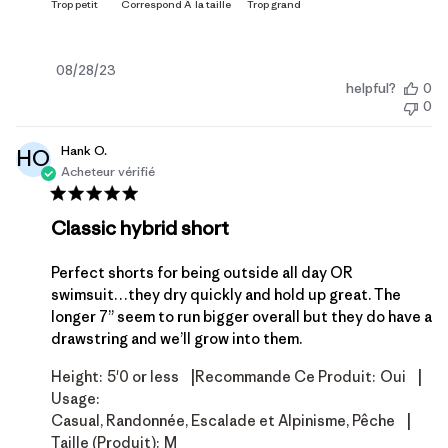
Date
08/28/23
helpful?
0
de
0
publication
Hank O.
HO
Acheteur vérifié
Classic hybrid short
Perfect shorts for being outside all day OR
swimsuit…they dry quickly and hold up great. The
longer 7” seem to run bigger overall but they do have a
drawstring and we’ll grow into them.
|
|
Height:
5'0 or less
Recommande Ce Produit:
Oui
Usage:
|
Casual, Randonnée, Escalade et Alpinisme, Pêche
Taille (produit):
M