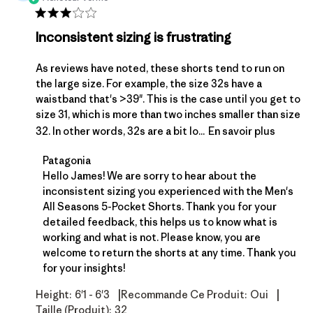
Inconsistent sizing is frustrating
As reviews have noted, these shorts tend to run on
the large size. For example, the size 32s have a
waistband that's >39". This is the case until you get to
size 31, which is more than two inches smaller than size
32. In other words, 32s are a bit lo...
En savoir plus
Commentaires du propriétaire du magasin sur l'exa
Patagonia
Hello James! We are sorry to hear about the 
inconsistent sizing you experienced with the Men's 
All Seasons 5-Pocket Shorts. Thank you for your 
detailed feedback, this helps us to know what is 
working and what is not. Please know, you are 
welcome to 
return
 the shorts at any time. Thank you 
for your insights!
|
|
Height:
6'1 - 6'3
Recommande Ce Produit:
Oui
Taille (produit):
32