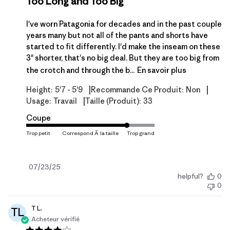
Too Long and Too Big
I've worn Patagonia for decades and in the past couple
years many but not all of the pants and shorts have
started to fit differently. I'd make the inseam on these
3" shorter, that's no big deal. But they are too big from
the crotch and through the b...
En savoir plus
|
|
Height:
5'7 - 5'9
Recommande Ce Produit:
Non
|
Usage:
Travail
Taille (produit):
33
Coupe
Date
07/23/25
helpful?
0
de
0
publication
T L.
TL
Acheteur vérifié