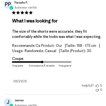
Paradis P.
PP
Acheteur vérifié
What I was looking for
The size of the shorts were accurate, they fit
comfortably while the looks was what I was expecting.
|
|
Recommande Ce Produit:
Oui
Taille:
168 - 175 cm
|
Usage:
Randonnée, Casual
Taille (produit):
30
Coupe
Date
06/21/25
helpful?
0
de
0
publication
James
J
Acheteur vérifié