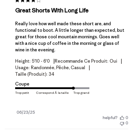
Great Shorts With Long Life
Really love how well made these short are, and
functional to boot. A little longer than expected, but
great for those cool mountain mornings. Goes well
with a nice cup of coffee in the morning or glass of
wine in the evening.
|
|
Height:
5'10 - 6'0
Recommande Ce Produit:
Oui
|
Usage:
Randonnée, Pêche, Casual
Taille (produit):
34
Coupe
Date
06/23/25
helpful?
0
de
0
publication