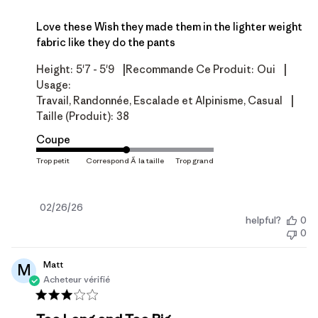
Love these Wish they made them in the lighter weight
fabric like they do the pants
|
|
Height:
5'7 - 5'9
Recommande Ce Produit:
Oui
Usage:
|
Travail, Randonnée, Escalade et Alpinisme, Casual
Taille (produit):
38
Coupe
Date
02/26/26
helpful?
0
de
0
publication
Matt
M
Acheteur vérifié