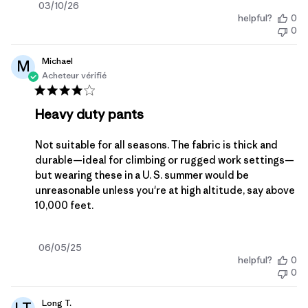
Date
03/10/26
helpful?
0
de
0
publication
Michael
M
Acheteur vérifié
Heavy duty pants
Not suitable for all seasons. The fabric is thick and
durable—ideal for climbing or rugged work settings—
but wearing these in a U. S. summer would be
unreasonable unless you're at high altitude, say above
10,000 feet.
Date
06/05/25
helpful?
0
de
0
publication
Long T.