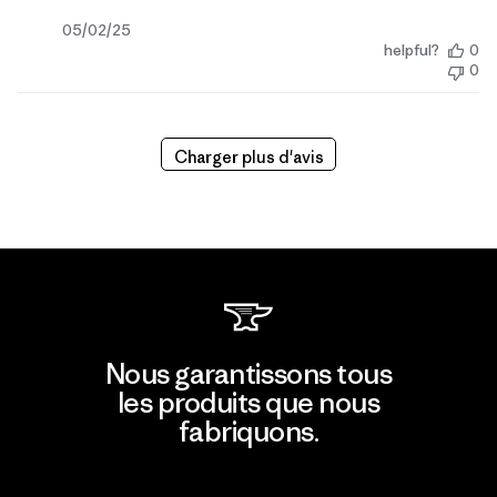
Date
05/02/25
helpful?
0
de
0
publication
Charger plus d'avis
Nous garantissons tous
les produits que nous
fabriquons.