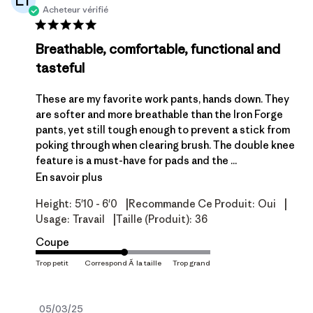
LT
Acheteur vérifié
Breathable, comfortable, functional and
tasteful
These are my favorite work pants, hands down. They
are softer and more breathable than the Iron Forge
pants, yet still tough enough to prevent a stick from
poking through when clearing brush. The double knee
feature is a must-have for pads and the ...
En savoir plus
|
|
Height:
5'10 - 6'0
Recommande Ce Produit:
Oui
|
Usage:
Travail
Taille (produit):
36
Coupe
Date
05/03/25