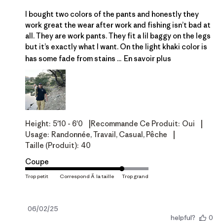
I bought two colors of the pants and honestly they
work great the wear after work and fishing isn’t bad at
all. They are work pants. They fit a lil baggy on the legs
but it’s exactly what I want. On the light khaki color is
has some fade from stains ...
En savoir plus
|
|
Height:
5'10 - 6'0
Recommande Ce Produit:
Oui
|
Usage:
Randonnée, Travail, Casual, Pêche
Taille (produit):
40
Coupe
Date
06/02/25
helpful?
0
de