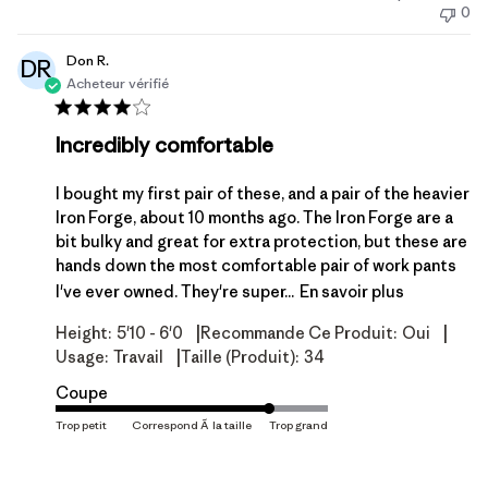
0
publication
Don R.
DR
Acheteur vérifié
Incredibly comfortable
I bought my first pair of these, and a pair of the heavier
Iron Forge, about 10 months ago. The Iron Forge are a
bit bulky and great for extra protection, but these are
hands down the most comfortable pair of work pants
I've ever owned. They're super...
En savoir plus
|
|
Height:
5'10 - 6'0
Recommande Ce Produit:
Oui
|
Usage:
Travail
Taille (produit):
34
Coupe