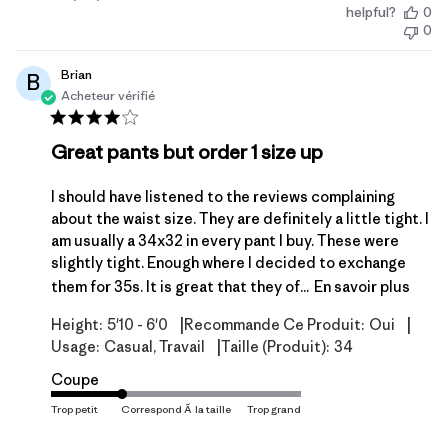
helpful?
0
de
0
publication
Brian
B
Acheteur vérifié
Great pants but order 1 size up
I should have listened to the reviews complaining
about the waist size. They are definitely a little tight. I
am usually a 34x32 in every pant I buy. These were
slightly tight. Enough where I decided to exchange
them for 35s. It is great that they of...
En savoir plus
|
|
Height:
5'10 - 6'0
Recommande Ce Produit:
Oui
|
Usage:
Casual, Travail
Taille (produit):
34
Coupe