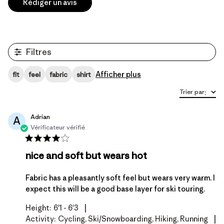
Rédiger un avis
Filtres
Afficher plus
fit
feel
fabric
shirt
Trier par
:
Adrian
A
Vérificateur vérifié
nice and soft but wears hot
Fabric has a pleasantly soft feel but wears very warm. I
expect this will be a good base layer for ski touring.
|
Height:
6'1 - 6'3
|
Activity:
Cycling, Ski/Snowboarding, Hiking, Running