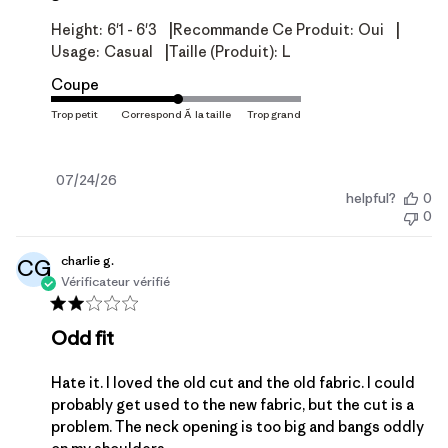
|
|
Height:
6'1 - 6'3
Recommande Ce Produit:
Oui
|
Usage:
Casual
Taille (produit):
L
Coupe
Date
07/24/26
helpful?
0
de
0
publication
charlie g.
CG
Vérificateur vérifié
Odd fit
Hate it. I loved the old cut and the old fabric. I could
probably get used to the new fabric, but the cut is a
problem. The neck opening is too big and bangs oddly