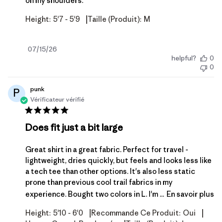
on my shoulders.
|
Height:
5'7 - 5'9
Taille (produit):
M
Date
07/15/26
helpful?
0
de
0
publication
punk
P
Vérificateur vérifié
Does fit just a bit large
Great shirt in a great fabric. Perfect for travel -
lightweight, dries quickly, but feels and looks less like
a tech tee than other options. It's also less static
prone than previous cool trail fabrics in my
experience. Bought two colors in L. I'm ...
En savoir plus
|
|
Height:
5'10 - 6'0
Recommande Ce Produit:
Oui