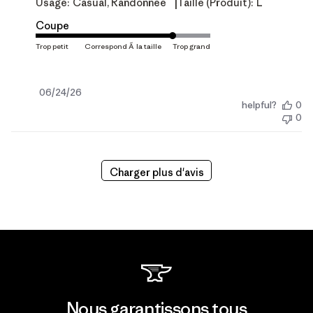
|
Usage:
Casual, Randonnée
Taille (produit):
L
Coupe
Date
06/24/26
helpful?
0
de
0
publication
Charger plus d'avis
Nous garantissons tous