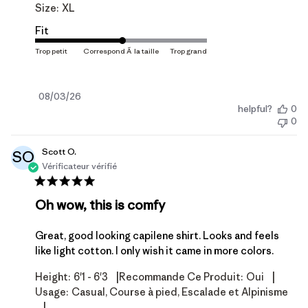
Size:
XL
Fit
Date
08/03/26
helpful?
0
de
0
publication
Scott O.
SO
Vérificateur vérifié
Oh wow, this is comfy
Great, good looking capilene shirt. Looks and feels
like light cotton. I only wish it came in more colors.
|
|
Height:
6'1 - 6'3
Recommande Ce Produit:
Oui
Usage:
Casual, Course à pied, Escalade et Alpinisme
|