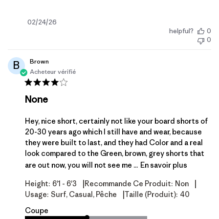
Date
02/24/26
helpful?
0
de
0
publication
Brown
B
Acheteur vérifié
None
Hey, nice short, certainly not like your board shorts of
20-30 years ago which I still have and wear, because
they were built to last, and they had Color and a real
look compared to the Green, brown, grey shorts that
are out now, you will not see me ...
En savoir plus
|
|
Height:
6'1 - 6'3
Recommande Ce Produit:
Non
|
Usage:
Surf, Casual, Pêche
Taille (produit):
40
Coupe