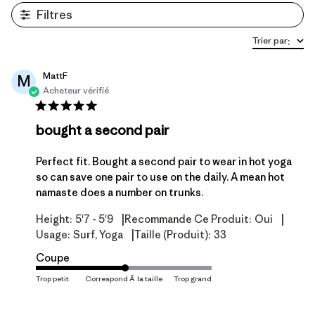
Filtres
Trier par
:
MattF
M
Acheteur vérifié
bought a second pair
Perfect fit. Bought a second pair to wear in hot yoga
so can save one pair to use on the daily. A mean hot
namaste does a number on trunks.
|
|
Height:
5'7 - 5'9
Recommande Ce Produit:
Oui
|
Usage:
Surf, Yoga
Taille (produit):
33
Coupe