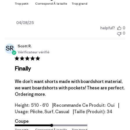
Date
04/08/25
helpful?
0
de
0
publication
Scott R.
SR
Vérificateur vérifié
Finally
We don’t want shorts made with boardshort material,
we want boardshorts with pockets! These are perfect.
Ordering more.
|
|
Height:
5'10 - 6'0
Recommande Ce Produit:
Oui
|
Usage:
Pêche, Surf, Casual
Taille (produit):
34
Coupe