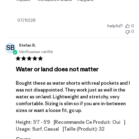
Date
07/10/26
helpful?
0
de
0
publication
Stefan B.
SB
Vérificateur vérifié
Water or land does not matter
Bought these as water shorts with real pockets and I
was not disappointed. They work just as well in the
water as on land. Lightweight and stretchy, very
comfortable. Sizing is slim so if you are in-between
sizes or want a loose fit, go up.
|
|
Height:
5'7 - 5'9
Recommande Ce Produit:
Oui
|
Usage:
Surf, Casual
Taille (produit):
32