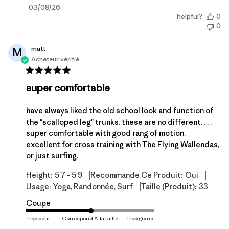
Date
03/08/26
helpful?
0
de
0
publication
matt
M
Acheteur vérifié
super comfortable
have always liked the old school look and function of
the "scalloped leg" trunks. these are no different. . . .
super comfortable with good rang of motion.
excellent for cross training with The Flying Wallendas,
or just surfing.
|
|
Height:
5'7 - 5'9
Recommande Ce Produit:
Oui
|
Usage:
Yoga, Randonnée, Surf
Taille (produit):
33
Coupe