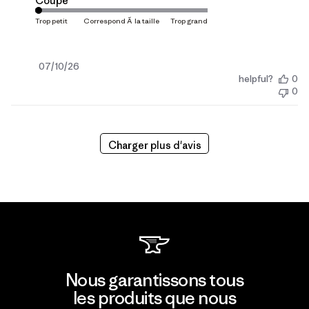
Coupe
Date
07/10/26
helpful?
0
de
0
publication
Charger plus d'avis
Nous garantissons tous
les produits que nous