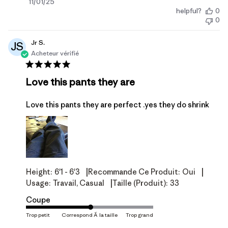
Date
11/01/25
helpful?
0
de
0
publication
Jr S.
JS
Acheteur vérifié
Love this pants they are
Love this pants they are perfect .yes they do shrink
|
|
Height:
6'1 - 6'3
Recommande Ce Produit:
Oui
|
Usage:
Travail, Casual
Taille (produit):
33
Coupe