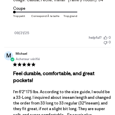
|
Coupe
Date
09/21/25
helpful?
0
de
0
publication
Michael
M
Acheteur vérifié
Feel durable, comfortable, and great
pockets!
I'm 6'2" 175 lbs. According to the size guide, I would be
a 33-Long. I inquired about inseam length and changed
the order from 33 long to 33 regular (32"inseam), and
they fit great, if not a slight bit long. They are super
soft, and super comfortable...
En savoir plus