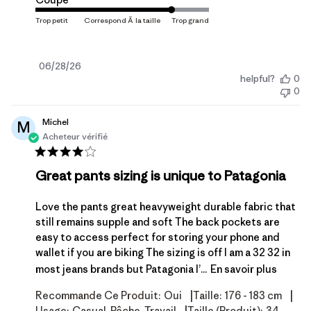
Date
06/28/26
helpful?
0
de
0
publication
Michel
M
Acheteur vérifié
Great pants sizing is unique to Patagonia
Love the pants great heavyweight durable fabric that
still remains supple and soft The back pockets are
easy to access perfect for storing your phone and
wallet if you are biking The sizing is off I am a 32 32 in
most jeans brands but Patagonia I’...
En savoir plus
|
|
Recommande Ce Produit:
Oui
Taille:
176 - 183 cm
Usage:
Casual, Pêche, Travail
Taille (produit):
34