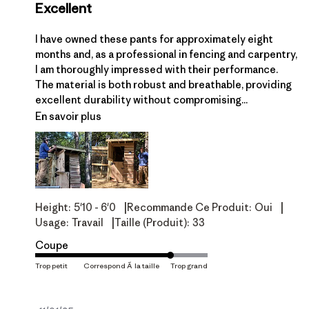
Excellent
I have owned these pants for approximately eight
months and, as a professional in fencing and carpentry,
I am thoroughly impressed with their performance.
The material is both robust and breathable, providing
excellent durability without compromising...
En savoir plus
|
|
Height:
5'10 - 6'0
Recommande Ce Produit:
Oui
|
Usage:
Travail
Taille (produit):
33
Coupe