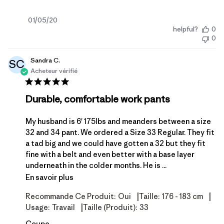
Date
01/05/20
helpful?
0
de
0
publication
Sandra C.
SC
Acheteur vérifié
Durable, comfortable work pants
My husband is 6' 175lbs and meanders between a size
32 and 34 pant. We ordered a Size 33 Regular. They fit
a tad big and we could have gotten a 32 but they fit
fine with a belt and even better with a base layer
underneath in the colder months. He is ...
En savoir plus
|
|
Recommande Ce Produit:
Oui
Taille:
176 - 183 cm
|
Usage:
Travail
Taille (produit):
33
Coupe