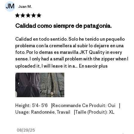
JM
Juan M.
Calidad como siempre de patagonia.
Calidad en todo sentido. Solo he tenido un pequeño
problema con la cremellera al subir lo dejarre en una
foto. Por lo demas es maravilla JKT Quality in every
sense. I only had a small problem with the zipper when I
uploaded it, I will leave it in a...
En savoir plus
|
|
Height:
5'4- 5'6
Recommande Ce Produit:
Oui
|
Usage:
Randonnée, Travail
Taille (produit):
XL
Date
08/29/25