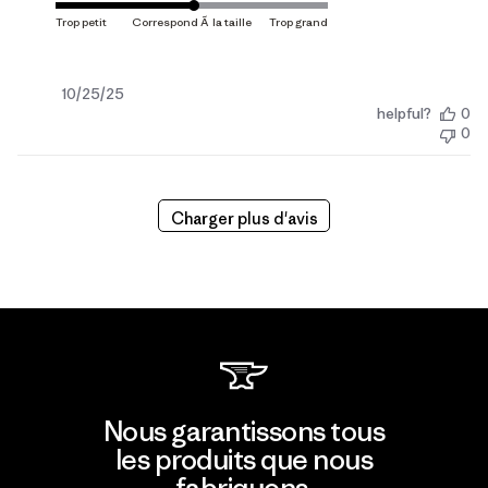
Date
10/25/25
helpful?
0
de
0
publication
Charger plus d'avis
Nous garantissons tous
les produits que nous