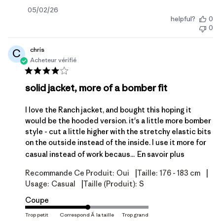
Date
05/02/26
helpful?
0
de
0
publication
chris
C
Acheteur vérifié
solid jacket, more of a bomber fit
I love the Ranch jacket, and bought this hoping it
would be the hooded version. it's a little more bomber
style - cut a little higher with the stretchy elastic bits
on the outside instead of the inside. I use it more for
casual instead of work becaus...
En savoir plus
|
|
Recommande Ce Produit:
Oui
Taille:
176 - 183 cm
|
Usage:
Casual
Taille (produit):
S
Coupe