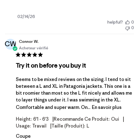
Date
02/14/26
helpful?
0
de
0
publication
Connor W.
CW
Acheteur vérifié
Try it on before you buy it
Seems to be mixed reviews on the sizing. I tend to sit
between a L and XL in Patagonia jackets. This one is a
bit roomier than most so the L fit nicely and allows me
to layer things under it. I was swimming in the XL.
Comfortable and super warm. On...
En savoir plus
|
|
Height:
6'1 - 6'3
Recommande Ce Produit:
Oui
|
Usage:
Travail
Taille (produit):
L
Coupe