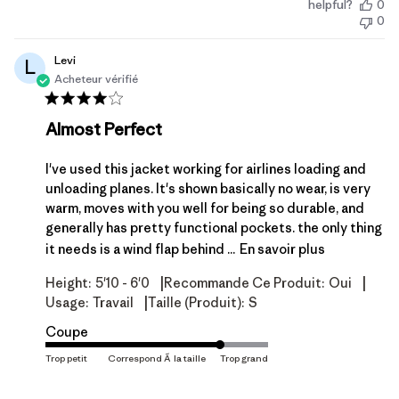
helpful?
0
de
0
publication
Levi
L
Acheteur vérifié
Almost Perfect
I've used this jacket working for airlines loading and
unloading planes. It's shown basically no wear, is very
warm, moves with you well for being so durable, and
generally has pretty functional pockets. the only thing
it needs is a wind flap behind ...
En savoir plus
|
|
Height:
5'10 - 6'0
Recommande Ce Produit:
Oui
|
Usage:
Travail
Taille (produit):
S
Coupe