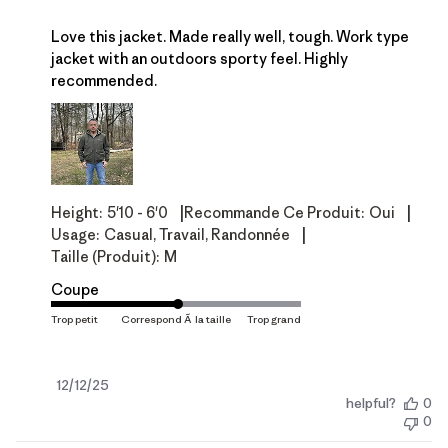
Love this jacket. Made really well, tough. Work type
jacket with an outdoors sporty feel. Highly
recommended.
|
|
Height:
5'10 - 6'0
Recommande Ce Produit:
Oui
|
Usage:
Casual, Travail, Randonnée
Taille (produit):
M
Coupe
Date
12/12/25
helpful?
0
de
0
publication