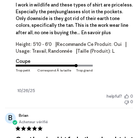
I work in wildlife and these types of shirt are priceless.
Especially the pen/sunglasses slot in the pockets.
Only downside is they got rid of their earth tone
colors, specifically the tan. This is the work wear line
after all, no one is buying the...
En savoir plus
|
|
Height:
5'10 - 6'0
Recommande Ce Produit:
Oui
|
Usage:
Travail, Randonnée
Taille (produit):
L
Coupe
Date
10/26/25
helpful?
0
de
0
publication
Brian
B
Acheteur vérifié