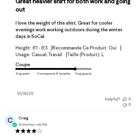
Great heavier shirt for both work and going
out
I love the weight of this shirt. Great for cooler
evenings work working outdoors during the winter
days in SoCal.
|
|
Height:
6'1 - 6'3
Recommande Ce Produit:
Oui
|
Usage:
Casual, Travail
Taille (produit):
L
Coupe
Date
10/16/25
helpful?
0
de
0
publication
Craig
C
Acheteur vérifié