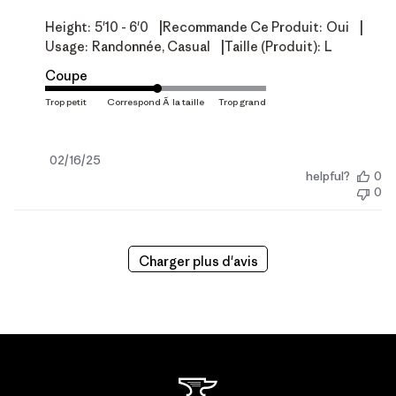
|
|
Height:
5'10 - 6'0
Recommande Ce Produit:
Oui
|
Usage:
Randonnée, Casual
Taille (produit):
L
Coupe
Date
02/16/25
helpful?
0
de
0
publication
Charger plus d'avis