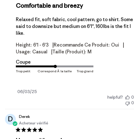
Comfortable and breezy
Relaxed fit, soft fabric, cool pattern, go to shirt. Some
said to downsize but medium on 6'1", 160lbs is the fit I
like.
|
|
Height:
6'1 - 6'3
Recommande Ce Produit:
Oui
|
Usage:
Casual
Taille (produit):
M
Coupe
Date
06/03/25
helpful?
0
de
0
publication
Derek
D
Acheteur vérifié