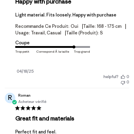
Happy with purchase
Light material. Fits loosely. Happy with purchase
|
|
Recommande Ce Produit:
Oui
Taille:
168 - 175 cm
|
Usage:
Travail, Casual
Taille (produit):
S
Coupe
Date
04/18/25
helpful?
0
de
0
publication
Roman
R
Acheteur vérifié
Great fit and materials
Perfect fit and feel.