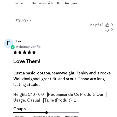
Date
02/07/25
helpful?
0
de
0
publication
Eric
E
Acheteur vérifié
Love Them!
Just a basic, cotton, heavyweight Henley and it rocks.
Well designed, great fit, and stout. These are long-
lasting staples.
|
|
Height:
5'10 - 6'0
Recommande Ce Produit:
Oui
|
Usage:
Casual
Taille (produit):
L
Coupe