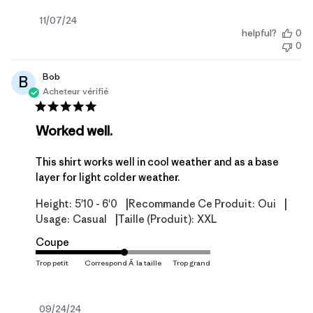
Date
11/07/24
helpful?
0
de
0
publication
Bob
B
Acheteur vérifié
Worked well.
This shirt works well in cool weather and as a base
layer for light colder weather.
|
|
Height:
5'10 - 6'0
Recommande Ce Produit:
Oui
|
Usage:
Casual
Taille (produit):
XXL
Coupe
Date
09/24/24