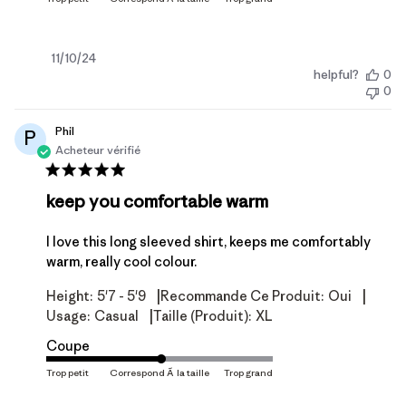
Date
11/10/24
helpful?
0
de
0
publication
Phil
P
Acheteur vérifié
keep you comfortable warm
I love this long sleeved shirt, keeps me comfortably
warm, really cool colour.
|
|
Height:
5'7 - 5'9
Recommande Ce Produit:
Oui
|
Usage:
Casual
Taille (produit):
XL
Coupe