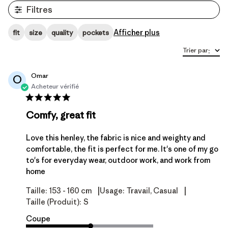
Filtres
Afficher plus
fit
size
quality
pockets
Trier par
:
Omar
O
Acheteur vérifié
Comfy, great fit
Love this henley, the fabric is nice and weighty and
comfortable, the fit is perfect for me. It's one of my go
to's for everyday wear, outdoor work, and work from
home
|
|
Taille:
153 - 160 cm
Usage:
Travail, Casual
Taille (produit):
S
Coupe