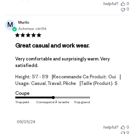
helpful?
0
de
0
publication
Murilo
M
Acheteur vérifié
Great casual and work wear.
Very comfortable and surprisingly warm. Very
satisfiedd.
|
|
Height:
5'7 - 5'9
Recommande Ce Produit:
Oui
|
Usage:
Casual, Travail, Pêche
Taille (produit):
S
Coupe
Date
09/05/24
helpful?
0
de
0