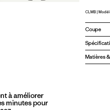
CLMB
| Modèl
Clement B
Coupe
Spécificat
Matières &
nt à améliorer
es minutes pour