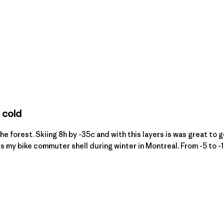
m cold
e forest. Skiing 8h by -35c and with this layers is was great to 
is my bike commuter shell during winter in Montreal. From -5 to -15