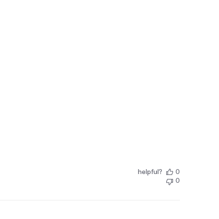
helpful?
0
0