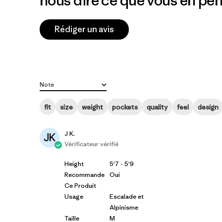
nous dire ce que vous en pen
Rédiger un avis
Note
Toutes les évaluations
fit
size
weight
pockets
quality
feel
design
J K.
JK
Vérificateur vérifié
Height
5'7 - 5'9
Recommande
Oui
Ce Produit
Usage
Escalade et
Alpinisme
Taille
M