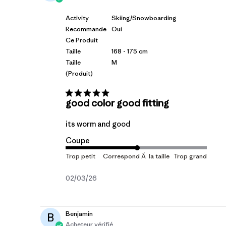
Activity
Skiing/Snowboarding
Recommande
Oui
Ce Produit
Taille
168 - 175 cm
Taille
M
(produit)
good color good fitting
its worm and good
Coupe
Date
02/03/26
de
publication
Benjamin
B
Acheteur vérifié