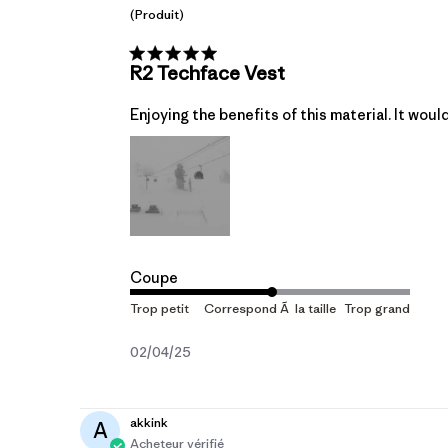
(produit)
R2 Techface Vest
Enjoying the benefits of this material. It woul
Coupe
Date
02/04/25
de
publication
akkink
A
Acheteur vérifié