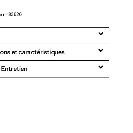
e n° 83626
lue
ions et caractéristiques
 Entretien