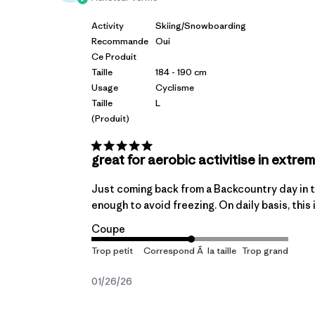
Activity
Skiing/Snowboarding
Recommande
Oui
Ce Produit
Taille
184 - 190 cm
Usage
Cyclisme
Taille
L
(produit)
great for aerobic activitise in extre
Just coming back from a Backcountry day in th
enough to avoid freezing. On daily basis, this 
Coupe
Date
01/26/26
de
publication