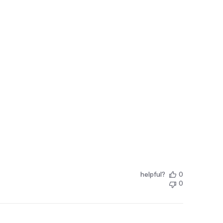
helpful?
0
0