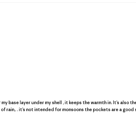
r my base layer under my shell , it keeps the warmth in. It’s also t
 rain,. . it’s not intended for monsoons the pockets are a good si