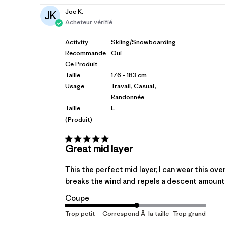
Joe K.
JK
Acheteur vérifié
Activity
Skiing/Snowboarding
Recommande
Oui
Ce Produit
Taille
176 - 183 cm
Usage
Travail, Casual,
Randonnée
Taille
L
(produit)
Great mid layer
This the perfect mid layer, I can wear this ove
breaks the wind and repels a descent amount of
Coupe