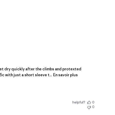
get dry quickly after the climbs and protexted
c with just a short sleeve t...
En savoir plus
helpful?
0
0