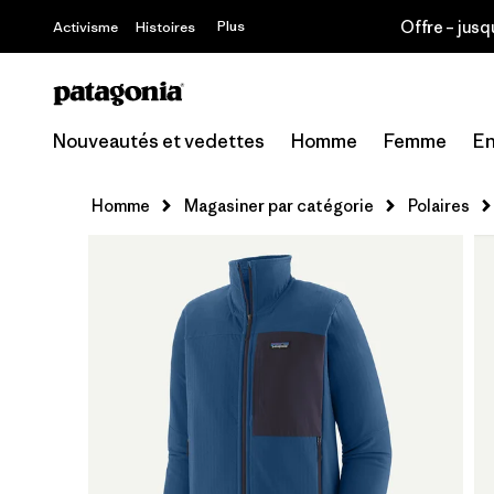
Offre – jusq
Plus
Activisme
Histoires
Nouveautés et vedettes
Homme
Femme
En
Homme
Magasiner par catégorie
Polaires