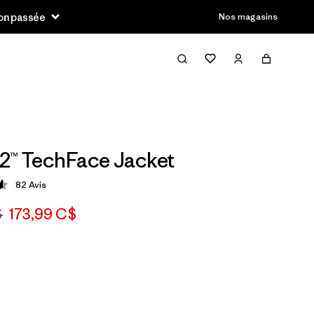
son passée
Nos magasins
2™ TechFace Jacket
82
Avis
tion: 4.6 / 5
$
173,99 C$