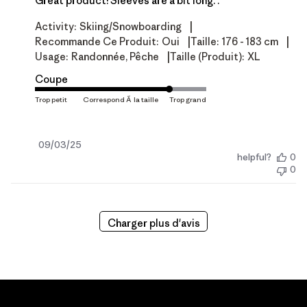
Great product! Sleeves are a bit long. .
|
Activity:
Skiing/Snowboarding
|
|
Recommande Ce Produit:
Oui
Taille:
176 - 183 cm
|
Usage:
Randonnée, Pêche
Taille (produit):
XL
Coupe
Date
09/03/25
helpful?
0
de
0
publication
Charger plus d'avis