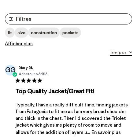
Filtres
fit
size
construction
pockets
Afficher plus
Trier par
:
Gary G.
GG
Acheteur vérifié
Top Quality Jacket/Great Fit!
Typically, I have a really difficult time, finding jackets
from Patagonia to fit me as I am very broad shoulder
and thick in the chest. Then I discovered the Triolet
jacket which gives me plenty of room to move and
allows for the addition of layers u...
En savoir plus