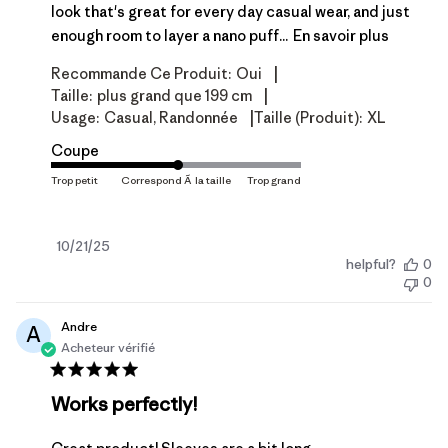
look that's great for every day casual wear, and just
enough room to layer a nano puff...
En savoir plus
|
Recommande Ce Produit:
Oui
|
Taille:
plus grand que 199 cm
|
Usage:
Casual, Randonnée
Taille (produit):
XL
Coupe
Date
10/21/25
helpful?
0
de
0
publication
Andre
A
Acheteur vérifié
Works perfectly!