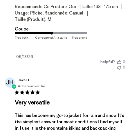
|
|
Recommande Ce Produit:
Oui
Taille:
168 - 175 cm
|
Usage:
Pêche, Randonnée, Casual
Taille (produit):
M
Coupe
Date
06/18/26
helpful?
0
de
0
publication
Jake H.
JH
Acheteur vérifié
Very versatile
This has become my go-to jacket for rain and snow. It’s
the simplest answer for most conditions I find myself
in. I use it in the mountains hiking and backpacking