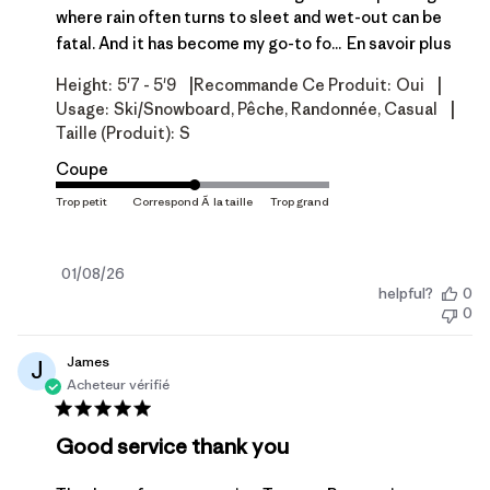
where rain often turns to sleet and wet-out can be
fatal. And it has become my go-to fo...
En savoir plus
|
|
Height:
5'7 - 5'9
Recommande Ce Produit:
Oui
|
Usage:
Ski/Snowboard, Pêche, Randonnée, Casual
Taille (produit):
S
Coupe
Date
01/08/26
helpful?
0
de
0
publication
James
J
Acheteur vérifié
Good service thank you