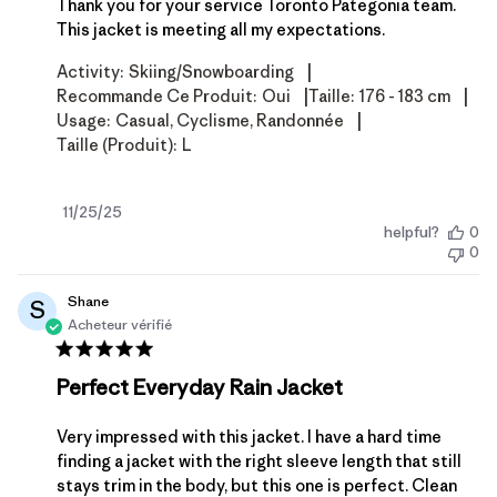
Thank you for your service Toronto Pategonia team.
This jacket is meeting all my expectations.
|
Activity:
Skiing/Snowboarding
|
|
Recommande Ce Produit:
Oui
Taille:
176 - 183 cm
|
Usage:
Casual, Cyclisme, Randonnée
Taille (produit):
L
Date
11/25/25
helpful?
0
de
0
publication
Shane
S
Acheteur vérifié
Perfect Everyday Rain Jacket
Very impressed with this jacket. I have a hard time
finding a jacket with the right sleeve length that still
stays trim in the body, but this one is perfect. Clean