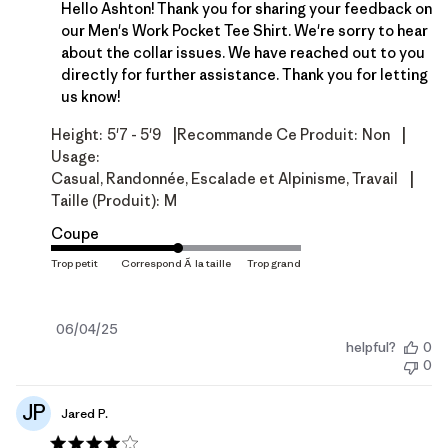
Hello Ashton! Thank you for sharing your feedback on 
our Men's Work Pocket Tee Shirt. We're sorry to hear 
about the collar issues. We have reached out to you 
directly for further assistance. Thank you for letting 
us know!
|
|
Height:
5'7 - 5'9
Recommande Ce Produit:
Non
Usage:
|
Casual, Randonnée, Escalade et Alpinisme, Travail
Taille (produit):
M
Coupe
Date
06/04/25
helpful?
0
de
0
publication
JP
Jared P.