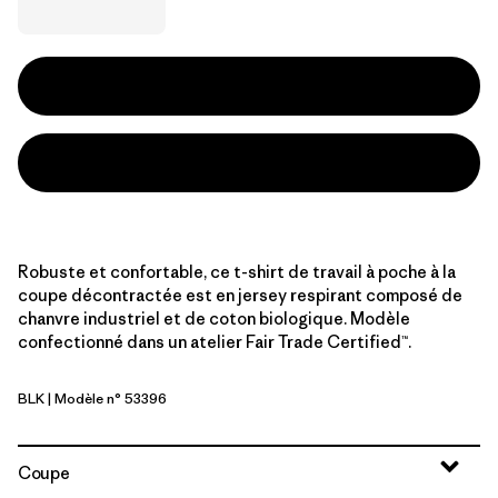
Robuste et confortable, ce t-shirt de travail à poche à la
coupe décontractée est en jersey respirant composé de
chanvre industriel et de coton biologique. Modèle
confectionné dans un atelier Fair Trade Certified™.
BLK
| Modèle n° 53396
Black
Coupe