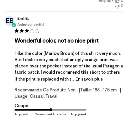
helpful?
0
de
0
publication
Emil B.
EB
Acheteur vérifié
Wonderful color, not so nice print
I like the color (Marlow Brown) of this shirt very much.
But I dislike very much that an ugly orange print was
placed over the pocket instead of the usual Patagonia
fabric patch. I would recommend this short to others
if the print is replaced with t...
En savoir plus
|
|
Recommande Ce Produit:
Non
Taille:
168 - 175 cm
Usage:
Casual, Travail
Coupe