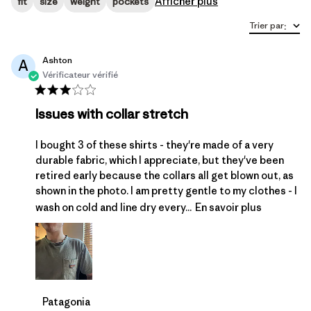
Afficher plus
fit
size
weight
pockets
Trier par
:
Ashton
A
Vérificateur vérifié
Issues with collar stretch
I bought 3 of these shirts - they're made of a very
durable fabric, which I appreciate, but they've been
retired early because the collars all get blown out, as
shown in the photo. I am pretty gentle to my clothes - I
wash on cold and line dry every...
En savoir plus
Commentaires du propriétaire du magasin sur l'ex
Patagonia