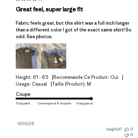
Great feel, super large fit
Fabric feels great, but this shirt was a full inch longer
than a different color I got of the exact same shirt! So
odd. See photos.
|
|
Height:
6'1 - 6'3
Recommande Ce Produit:
Oui
|
Usage:
Casual
Taille (produit):
M
Coupe
Date
11/05/25
helpful?
0
de
0
publication