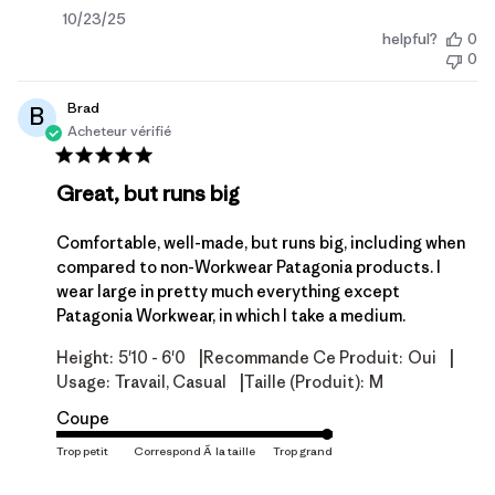
Date
10/23/25
helpful?
0
de
0
publication
Brad
B
Acheteur vérifié
Great, but runs big
Comfortable, well-made, but runs big, including when
compared to non-Workwear Patagonia products. I
wear large in pretty much everything except
Patagonia Workwear, in which I take a medium.
|
|
Height:
5'10 - 6'0
Recommande Ce Produit:
Oui
|
Usage:
Travail, Casual
Taille (produit):
M
Coupe