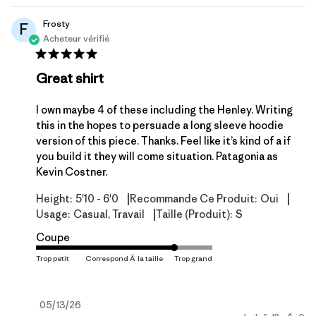
Frosty
F
Acheteur vérifié
Great shirt
I own maybe 4 of these including the Henley. Writing
this in the hopes to persuade a long sleeve hoodie
version of this piece. Thanks. Feel like it’s kind of a if
you build it they will come situation. Patagonia as
Kevin Costner.
|
|
Height:
5'10 - 6'0
Recommande Ce Produit:
Oui
|
Usage:
Casual, Travail
Taille (produit):
S
Coupe
Date
05/13/26