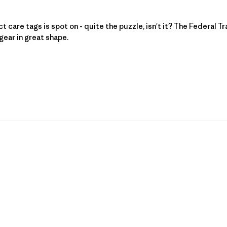
 sur l'examen par Patagonia le Fri Jun 05 2026
 care tags is spot on - quite the puzzle, isn't it? The 
Federal T
ear in great shape.