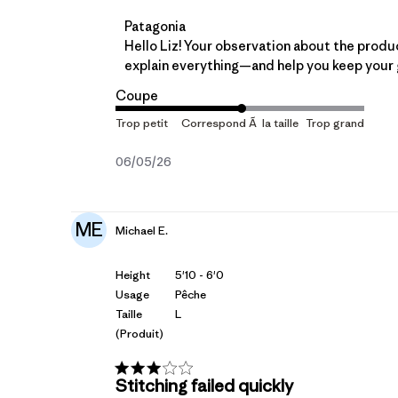
Commentaires du propriétaire du magasin
Patagonia
Hello Liz! Your observation about the product
explain everything—and help you keep your g
Coupe
Date
06/05/26
de
publication
ME
Michael E.
Height
5'10 - 6'0
Usage
Pêche
Taille
L
(produit)
Stitching failed quickly