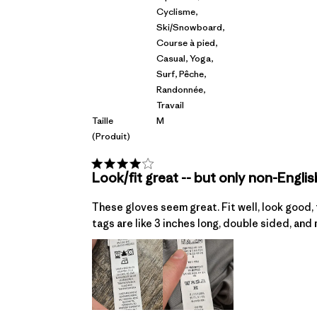
Cyclisme,
Ski/Snowboard,
Course à pied,
Casual, Yoga,
Surf, Pêche,
Randonnée,
Travail
Taille
M
(produit)
Look/fit great -- but only non-Englis
These gloves seem great. Fit well, look good,
tags are like 3 inches long, double sided, and