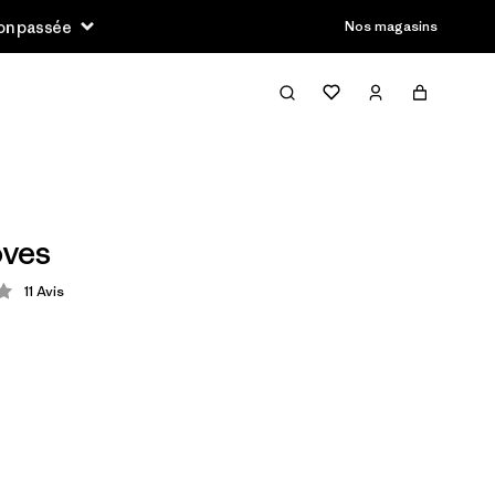
son passée
Nos magasins
oves
11
Avis
ion: 4.1 / 5