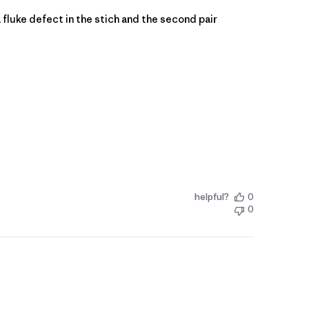
a fluke defect in the stich and the second pair
helpful?
0
0