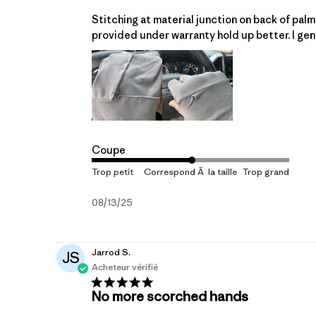
Stitching at material junction on back of palm
provided under warranty hold up better. I gene
Coupe
Date
08/13/25
de
publication
Jarrod S.
JS
Acheteur vérifié
No more scorched hands