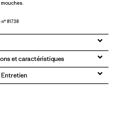
s mouches.
 n° 81738
rey
ions et caractéristiques
 Entretien