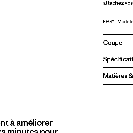
attachez vo
FEGY
| Modèle
Forever G
Coupe
Spécificat
Matières &
nt à améliorer
es minutes pour