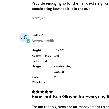
Provide enough grip for the fish dexterity for c
considering how hot it is in the sun.
Date
07/21/26
de
publication
Judith C.
JC
Acheteur vérifié
Height
5'1 - 5'3
Recommande
Oui
Ce Produit
Usage
Randonnée,
Casual
Taille
M
(produit)
Excellent Sun Gloves for Everyday 
For me these gloves are an improvement to an e