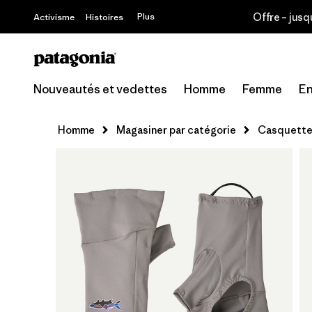
Offre – jusq
Plus
Activisme
Histoires
Nouveautés et vedettes
Homme
Femme
En
Homme
Magasiner par catégorie
Casquettes