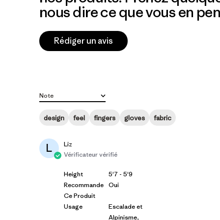
nous dire ce que vous en pen
Rédiger un avis
Note
Toutes les évaluations
design
feel
fingers
gloves
fabric
Liz
L
Vérificateur vérifié
Height
5'7 - 5'9
Recommande
Oui
Ce Produit
Usage
Escalade et
Alpinisme,