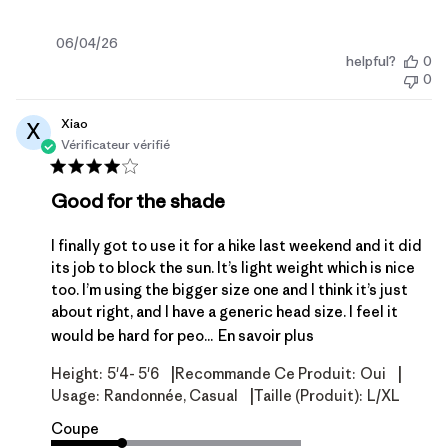
Date
06/04/26
helpful?
0
de
0
publication
Xiao
X
Vérificateur vérifié
Good for the shade
I finally got to use it for a hike last weekend and it did
its job to block the sun. It’s light weight which is nice
too. I’m using the bigger size one and I think it’s just
about right, and I have a generic head size. I feel it
would be hard for peo...
En savoir plus
|
|
Height:
5'4- 5'6
Recommande Ce Produit:
Oui
|
Usage:
Randonnée, Casual
Taille (produit):
L/XL
Coupe