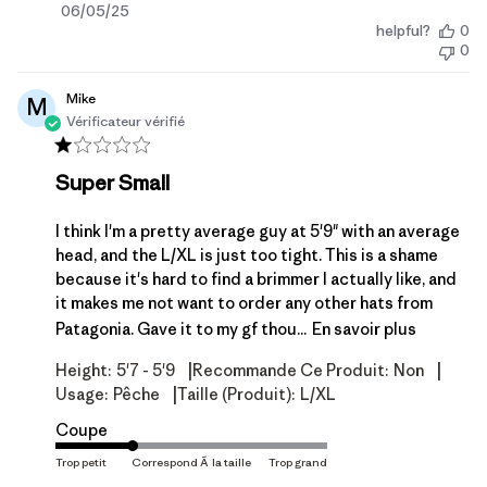
Date
06/05/25
helpful?
0
de
0
publication
Mike
M
Vérificateur vérifié
Super Small
I think I'm a pretty average guy at 5'9" with an average
head, and the L/XL is just too tight. This is a shame
because it's hard to find a brimmer I actually like, and
it makes me not want to order any other hats from
Patagonia. Gave it to my gf thou...
En savoir plus
|
|
Height:
5'7 - 5'9
Recommande Ce Produit:
Non
|
Usage:
Pêche
Taille (produit):
L/XL
Coupe