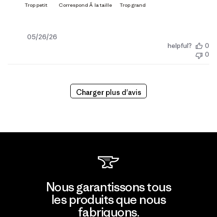
Date
05/26/26
helpful?
0
de
0
publication
Charger plus d'avis
Nous garantissons tous
les produits que nous
fabriquons.