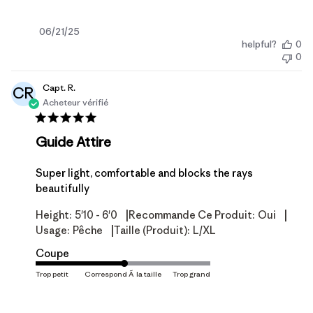
Date
06/21/25
helpful?
0
de
0
publication
Capt. R.
CR
Acheteur vérifié
Guide Attire
Super light, comfortable and blocks the rays
beautifully
|
|
Height:
5'10 - 6'0
Recommande Ce Produit:
Oui
|
Usage:
Pêche
Taille (produit):
L/XL
Coupe