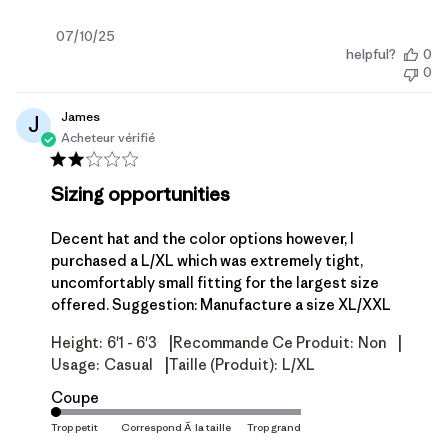
Date
07/10/25
helpful?
0
de
0
publication
James
J
Acheteur vérifié
Sizing opportunities
Decent hat and the color options however, I
purchased a L/XL which was extremely tight,
uncomfortably small fitting for the largest size
offered. Suggestion: Manufacture a size XL/XXL
|
|
Height:
6'1 - 6'3
Recommande Ce Produit:
Non
|
Usage:
Casual
Taille (produit):
L/XL
Coupe