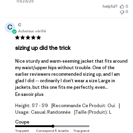
Date
01/23/25
helpful?
0
de
0
publication
C
C
Acheteur vérifié
sizing up did the trick
Nice sturdy and warm-seeming jacket that fits around
my waist/upper hips without trouble. One of the
earlier reviewers recommended sizing up, and I am
glad I did -- ordinarily I don't wear a size Large in
jackets, but this one fits me perfectly, even...
En savoir plus
|
|
Height:
5'7 - 5'9
Recommande Ce Produit:
Oui
|
Usage:
Casual, Randonnée
Taille (produit):
L
Coupe