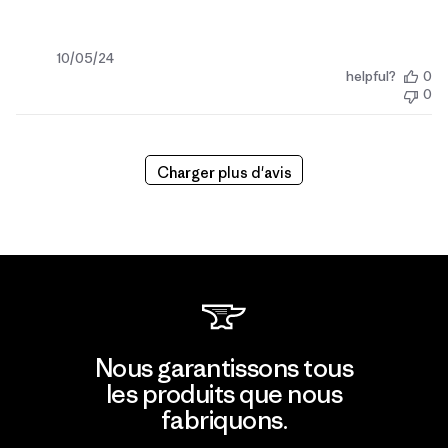
Date
10/05/24
helpful?
0
de
0
publication
Charger plus d'avis
Nous garantissons tous
les produits que nous
fabriquons.