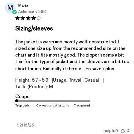
Maria
M
Acheteur vérifié
Sizing/sleeves
The jacket is warm and mostly well-constructed. I
sized one size up from the recommended size on the
chart and it fits mostly good. The zipper seems a bit
thin for the type of jacket and the sleeves are a bit too
short for me. Basically, if the sle...
En savoir plus
|
|
Height:
5'7 - 5'9
Usage:
Travail, Casual
Taille (produit):
M
Coupe
Date
02/16/25
helpful?
0
de