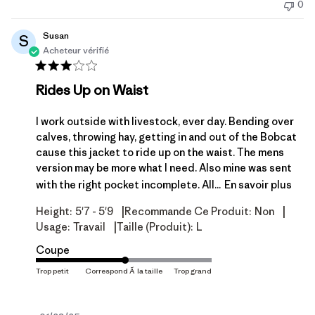
0
publication
Susan
S
Acheteur vérifié
Rides Up on Waist
I work outside with livestock, ever day. Bending over
calves, throwing hay, getting in and out of the Bobcat
cause this jacket to ride up on the waist. The mens
version may be more what I need. Also mine was sent
with the right pocket incomplete. All...
En savoir plus
|
|
Height:
5'7 - 5'9
Recommande Ce Produit:
Non
|
Usage:
Travail
Taille (produit):
L
Coupe