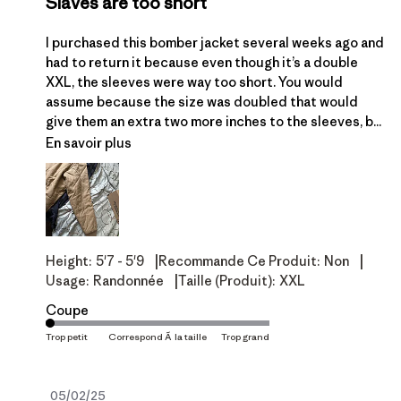
Slaves are too short
I purchased this bomber jacket several weeks ago and
had to return it because even though it’s a double
XXL, the sleeves were way too short. You would
assume because the size was doubled that would
give them an extra two more inches to the sleeves, b...
En savoir plus
|
|
Height:
5'7 - 5'9
Recommande Ce Produit:
Non
|
Usage:
Randonnée
Taille (produit):
XXL
Coupe
Date
05/02/25