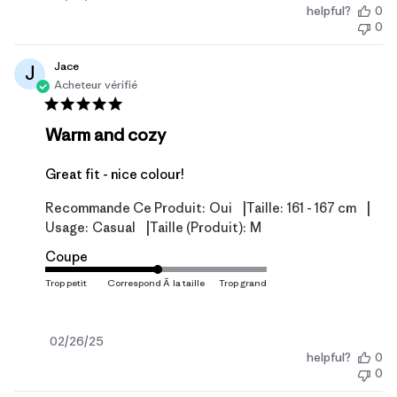
helpful?
0
de
0
publication
Jace
J
Acheteur vérifié
Warm and cozy
Great fit - nice colour!
|
|
Recommande Ce Produit:
Oui
Taille:
161 - 167 cm
|
Usage:
Casual
Taille (produit):
M
Coupe
Date
02/26/25
helpful?
0
de
0
publication