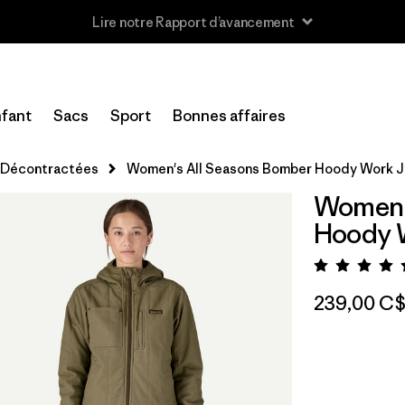
Lire notre Rapport d’avancement
fant
Sacs
Sport
Bonnes affaires
Décontractées
Women's All Seasons Bomber Hoody Work J
Women'
Hoody 
Évalua
239,00 C