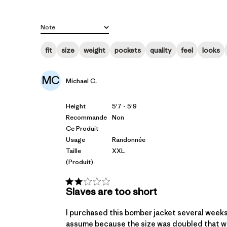
Note
Toutes les évaluations
fit
size
weight
pockets
quality
feel
looks
MC
Michael C.
Height
5'7 - 5'9
Recommande
Non
Ce Produit
Usage
Randonnée
Taille
XXL
(produit)
Slaves are too short
I purchased this bomber jacket several weeks
assume because the size was doubled that woul