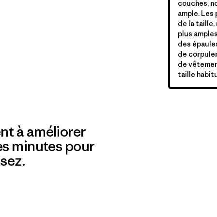
couches, no
ample. Les 
de la taille
plus amples
des épaules
de corpulen
de vêtemen
taille habit
nt à améliorer
es minutes pour
sez.