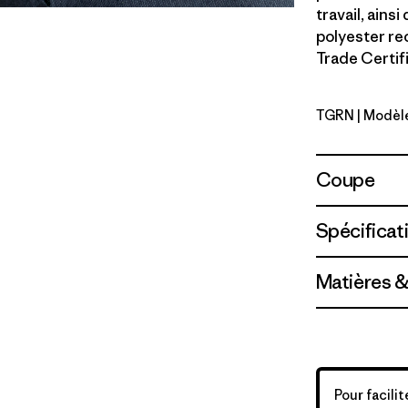
travail, ains
polyester re
Trade Certif
TGRN
| Modèl
Tent Gree
Coupe
Spécificat
Matières &
Pour facili