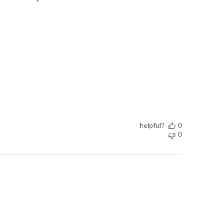
helpful?
0
0