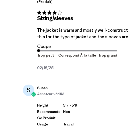
(produit)
Sizing/sleeves
The jacket is warm and mostly well-constructe
thin for the type of jacket and the sleeves are 
Coupe
Date
02/16/25
de
publication
Susan
S
Acheteur vérifié
Height
5'7 - 5'9
Recommande
Non
Ce Produit
Usage
Travail