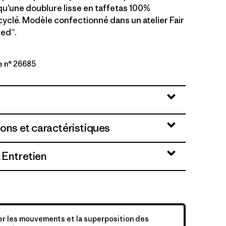
i qu’une doublure lisse en taffetas 100%
cyclé. Modèle confectionné dans un atelier Fair
ied™.
e n° 26685
n
ions et caractéristiques
 Entretien
ter les mouvements et la superposition des