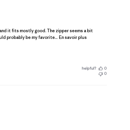
nd it fits mostly good. The zipper seems a bit
uld probably be my favorite...
En savoir plus
helpful?
0
0