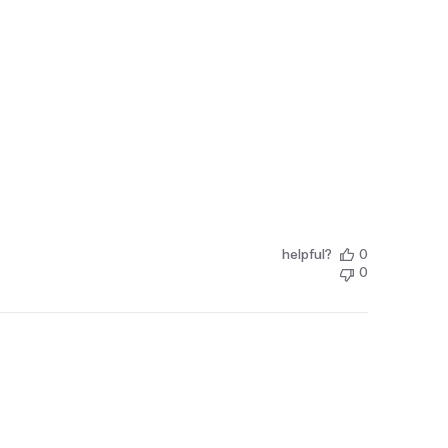
helpful?
0
0