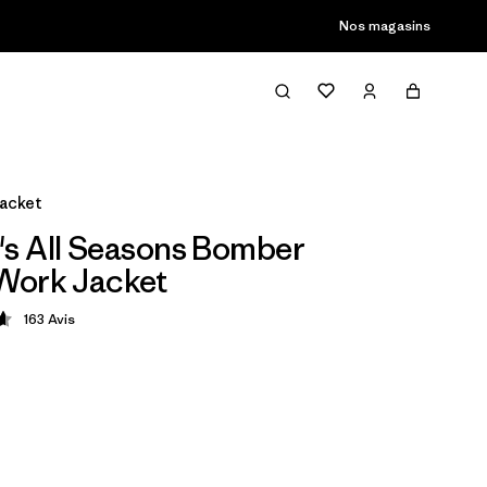
Nos magasins
acket
s All Seasons Bomber
Work Jacket
163
Avis
tion: 4.6 / 5
$