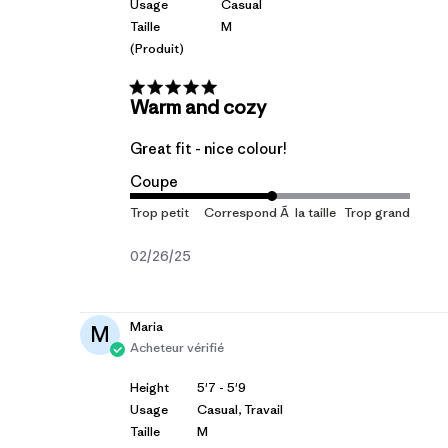
Usage
Casual
Taille
M
(produit)
Warm and cozy
Great fit - nice colour!
Coupe
Date
02/26/25
de
publication
Maria
M
Acheteur vérifié
Height
5'7 - 5'9
Usage
Casual, Travail
Taille
M