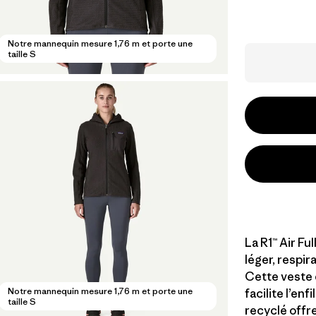
Notre mannequin mesure 1,76 m et porte une
taille S
La R1™ Air Fu
léger, respir
Cette veste e
Notre mannequin mesure 1,76 m et porte une
facilite l’en
taille S
recyclé offr