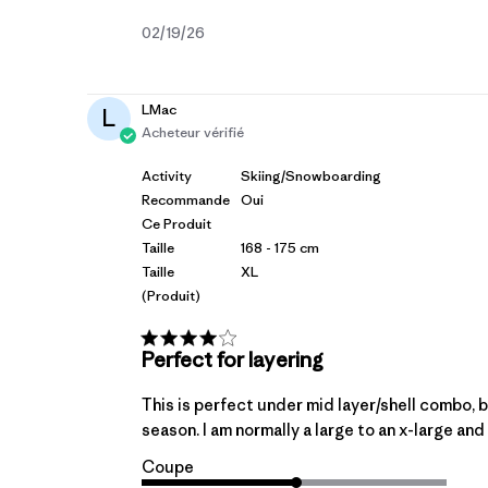
Date
02/19/26
de
publication
LMac
L
Acheteur vérifié
Activity
Skiing/Snowboarding
Recommande
Oui
Ce Produit
Taille
168 - 175 cm
Taille
XL
(produit)
Perfect for layering
This is perfect under mid layer/shell combo, b
season. I am normally a large to an x-large an
Coupe