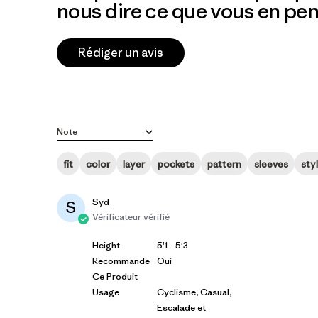
nous dire ce que vous en pen
Rédiger un avis
Note
Toutes les évaluations
fit
color
layer
pockets
pattern
sleeves
sty
Syd
S
Vérificateur vérifié
Height
5'1 - 5'3
Recommande
Oui
Ce Produit
Usage
Cyclisme, Casual,
Escalade et