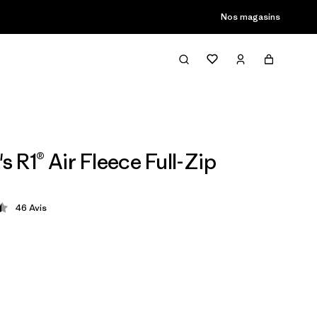
Nos magasins
 R1® Air Fleece Full-Zip
46
Avis
tion: 4.5 / 5
$