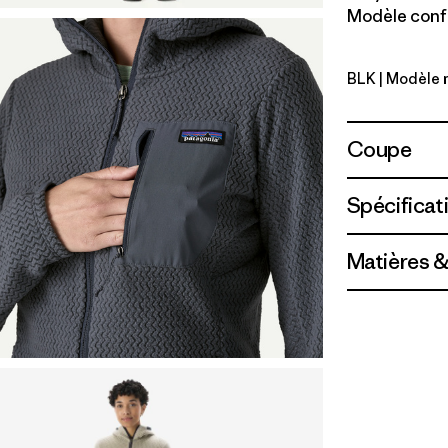
Modèle confe
BLK
| Modèle 
Black
Coupe
Spécificat
Matières &