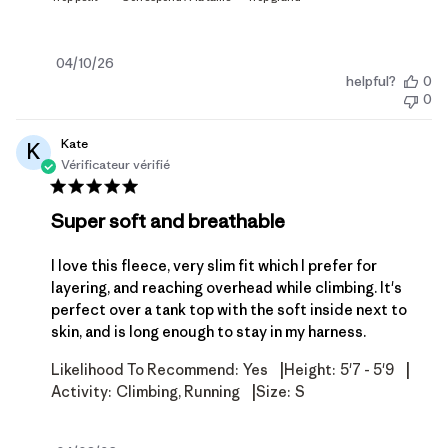
Date
04/10/26
helpful?
0
de
0
publication
Kate
K
Vérificateur vérifié
Super soft and breathable
I love this fleece, very slim fit which I prefer for
layering, and reaching overhead while climbing. It's
perfect over a tank top with the soft inside next to
skin, and is long enough to stay in my harness.
|
|
Likelihood To Recommend:
Yes
Height:
5'7 - 5'9
|
Activity:
Climbing, Running
Size:
S