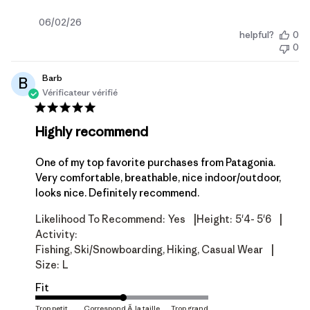
Date
06/02/26
helpful?
0
de
0
publication
Barb
B
Vérificateur vérifié
Highly recommend
One of my top favorite purchases from Patagonia.
Very comfortable, breathable, nice indoor/outdoor,
looks nice. Definitely recommend.
|
|
Likelihood To Recommend:
Yes
Height:
5'4- 5'6
Activity:
|
Fishing, Ski/Snowboarding, Hiking, Casual Wear
Size:
L
Fit