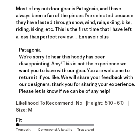
Most of my outdoor gear is Patagonia, and I have
always been a fan of the pieces I’ve selected because
they have lasted through snow, wind, rain, skiing, bike,
riding, hiking, etc. This is the first time that I have left
a less than perfect review. ...
En savoir plus
Commentaires du propriétaire du magasin sur l'ex
Patagonia
We're sorry to hear this hoody has been 
disappointing, Amy! This is not the experience we 
want you to have with our gear. You are welcome to 
return
 it if you like. We will share your feedback with 
our designers; thank you for sharing your experience. 
Please let is know if we can be of any help!
|
|
Likelihood To Recommend:
No
Height:
5'10 - 6'0
Size:
M
Fit