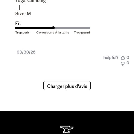
Yoga, Climbing
|
Size:
M
Fit
Date
03/30/26
helpful?
0
de
0
publication
Charger plus d'avis