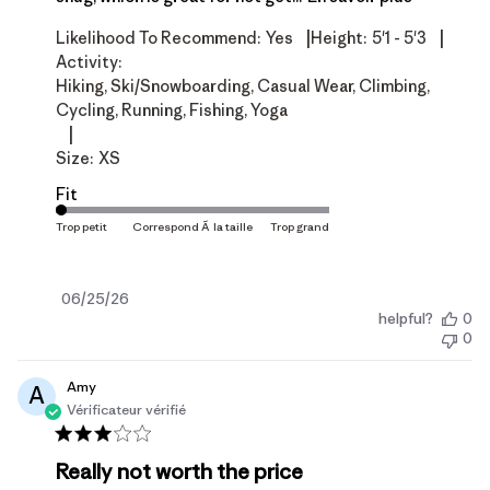
|
|
Likelihood To Recommend:
Yes
Height:
5'1 - 5'3
Activity:
Hiking, Ski/Snowboarding, Casual Wear, Climbing,
Cycling, Running, Fishing, Yoga
|
Size:
XS
Fit
Date
06/25/26
helpful?
0
de
0
publication
Amy
A
Vérificateur vérifié
Really not worth the price