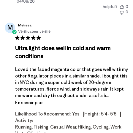
Date
04/08/26
helpful?
0
de
0
publication
Melissa
M
Vérificateur vérifié
Ultra light does well in cold and warm
conditions
Loved the faded magenta color that goes well with my
other Regulator pieces in a similar shade. I bought this
in NYC during a super cold week of 20-degree
temperatures, fierce wind, and sideways rain. It kept
me warm and dry throughout under a softsh...
En savoir plus
|
|
Likelihood To Recommend:
Yes
Height:
5'4- 5'6
Activity:
Running, Fishing, Casual Wear, Hiking, Cycling, Work,