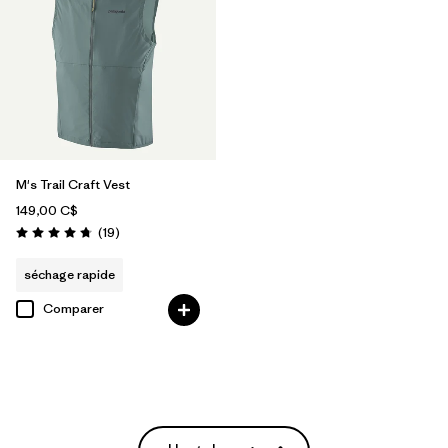
M's Trail Craft Vest
149,00 C$
Avis
(19
)
Évaluation: 4.7 / 5
séchage rapide
Comparer