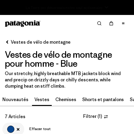
Offre – jusqu’à 40 % de réduction sur les vêtements et
Filter & Sort
l’équipement de la saison passée
Effacer tout
Trier par
Vestes de vélo de montagne
Filtrer par
Catégorie
Vestes de vélo de montagne
Filtrer par
Prix
pour homme - Blue
Our stretchy, highly breathable MTB jackets block wind
Filtrer par
Taille
and precip on drizzly days or chilly descents, while
dumping heat on stiff climbs.
Filtrer par
Coupe
Nouveautés
Vestes
Chemises
Shorts et pantalons
S
Filtrer par
Couleur
1
Filtrer
(
1
)
7 Articles
Filtrer par
Caractéristiques
Effacer tout