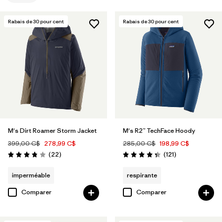
Filtrer par
Tissu
Rabais de
30
pour cent
Rabais de
30
pour cent
Filtrer par
Famille du produit
Filtrer par
Genre
M's Dirt Roamer Storm Jacket
M's R2™ TechFace Hoody
399,00 C$
278,99 C$
285,00 C$
198,99 C$
Avis
Avis
(22
)
(121
)
Évaluation: 3.9 / 5
Évaluation: 4.4 / 5
imperméable
respirante
Comparer
Comparer