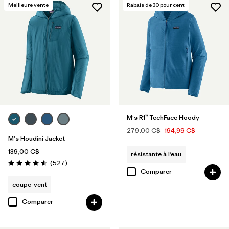
Meilleure vente
Rabais de
30
pour cent
M's R1™ TechFace Hoody
279,00 C$
194,99 C$
M's Houdini Jacket
139,00 C$
résistante à l’eau
Avis
(527
)
Évaluation: 4.5 / 5
Comparer
coupe-vent
Comparer