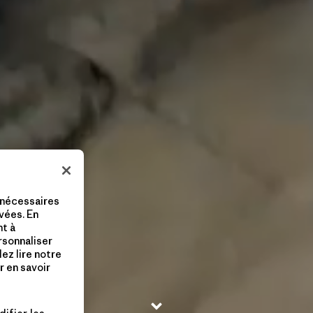
 nécessaires
vées. En
nt à
ersonnaliser
lez lire notre
 en savoir