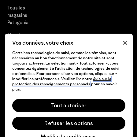
Tous les
magasins
Patagonia
Carrières
Vos données, votre choix
Presse et media
Certaines technologies de suivi, comme les témoins, sont
nécessaires au bon fonctionnement de notre site et sont
Plan du site
toujours activées. En sélectionnant « Tout autoriser », vous
consentez également à l’utilisation de technologies de suivi
optionnelles. Pour personnaliser vos options, cliquez sur «
Modifier les préférences ». Veuillez lire notre
Avis sur la
protection des renseignements personnels
pour en savoir
© 2026 Patagonia, Inc. All Rights Reserved.
plus.
Tout autoriser
français
Refuser les options
Modifier les préférences