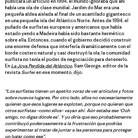
publicara un artículo en 1994, el mundo ignoraba que ahí
había una ola de clase mundial. Jardim do Mar era una
pequeña aldea aislada al final de un acantilado gigantesco
en una pequeña isla del Atlántico Norte. Antes de 1994, el
puñado de surfistas europeos y americanos que había
estado yendo a Madeira había sido bastante hermético
sobre ella. Entonces, cuando el gobierno decidió construir
una enorme defensa que interfería dramáticamente con el
borde costero natural y casi destruyó la ola, la comunidad
surfista no tenía el poder de negociación para detenerlo.
En
La Joya Perdida del Atlántico
, Sam George, editor de la
revista
Surfer
en ese momento, dijo:
“Los surfistas tienen un apetito voraz de ver artículos y fotos
sobre nuevos lugares. Por otro lado, ellos no necesariamente
quieren que esos lugares se exploten, porque no quieren que
otros surfistas –como ellos– vayan ahí. Aún estaba ese ‘Ooh
amigo, no digas dónde es’. Y yo diría que eso probablemente
contribuyó poderosamente a la frustración que podrías
experimentar al tratar de juntar a las personas para proteger
un lugar como ese”.