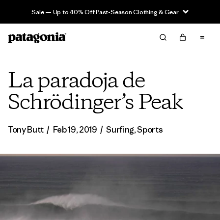
Sale — Up to 40% Off Past-Season Clothing & Gear
La paradoja de
Schrödinger’s Peak
Tony Butt
/
Feb 19, 2019
/
Surfing
,
Sports