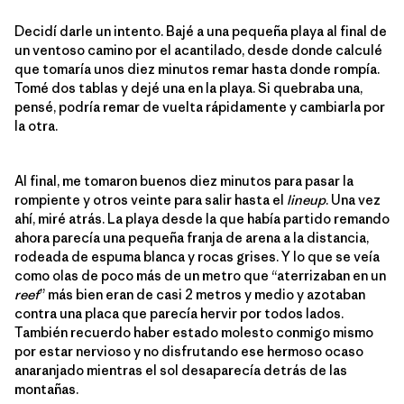
Decidí darle un intento. Bajé a una pequeña playa al final de
un ventoso camino por el acantilado, desde donde calculé
que tomaría unos diez minutos remar hasta donde rompía.
Tomé dos tablas y dejé una en la playa. Si quebraba una,
pensé, podría remar de vuelta rápidamente y cambiarla por
la otra.
Al final, me tomaron buenos diez minutos para pasar la
rompiente y otros veinte para salir hasta el
lineup
. Una vez
ahí, miré atrás. La playa desde la que había partido remando
ahora parecía una pequeña franja de arena a la distancia,
rodeada de espuma blanca y rocas grises. Y lo que se veía
como olas de poco más de un metro que “aterrizaban en un
reef
” más bien eran de casi 2 metros y medio y azotaban
contra una placa que parecía hervir por todos lados.
También recuerdo haber estado molesto conmigo mismo
por estar nervioso y no disfrutando ese hermoso ocaso
anaranjado mientras el sol desaparecía detrás de las
montañas.