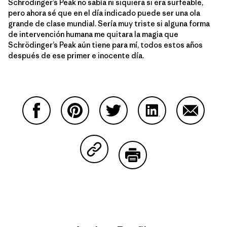
Schrödinger’s Peak no sabía ni siquiera si era surfeable,
pero ahora sé que en el día indicado puede ser una ola
grande de clase mundial. Sería muy triste si alguna forma
de intervención humana me quitara la magia que
Schrödinger’s Peak aún tiene para mí, todos estos años
después de ese primer e inocente día.
Share on Facebook
Share on Pinterest
Share on Twitter
Share on LinkedIn
Share on
Share on Copy Link
Print