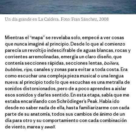
Un día grande en La Caldera. Foto: Fran Sánchez, 2008
Mientras el “mapa” se revelaba solo, empecé a ver cosas
que nunca imaginé al principio. Desde lo que al comienzo
parecía un revoltijo indescifrable de aguas blancas, rocas y
corrientes arremolinadas, emergía un claro diseño, que
contenía secciones rápidas, secciones lentas,
boilers,
bubbles, rips,
canales y zonas para evitar a toda costa. Era
como escuchar una compleja pieza musical o una lengua
nueva: al principio todo lo que escuchas es una metralla de
sonidos distorsionados, pero de a poco aprendes a aislar
esos sonidos y darles sentido. En esta etapa, sabía que me
estaba encariñando con Schrödinger’s Peak. Había ido
desde no saber nada de ella, hasta familiarizarme con cada
parte de su anatomía, todos sus cambios de ánimo de un
día para otro y su comportamiento con cada combinación
de viento, marea y
swell
.