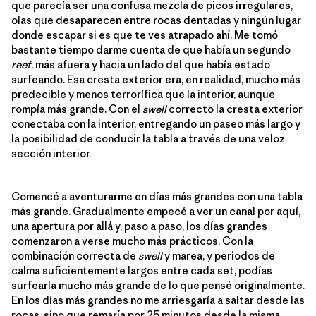
que parecía ser una confusa mezcla de picos irregulares,
olas que desaparecen entre rocas dentadas y ningún lugar
donde escapar si es que te ves atrapado ahí. Me tomó
bastante tiempo darme cuenta de que había un segundo
reef
, más afuera y hacia un lado del que había estado
surfeando. Esa cresta exterior era, en realidad, mucho más
predecible y menos terrorífica que la interior, aunque
rompía más grande. Con el
swell
correcto la cresta exterior
conectaba con la interior, entregando un paseo más largo y
la posibilidad de conducir la tabla a través de una veloz
sección interior.
Comencé a aventurarme en días más grandes con una tabla
más grande. Gradualmente empecé a ver un canal por aquí,
una apertura por allá y, paso a paso, los días grandes
comenzaron a verse mucho más prácticos. Con la
combinación correcta de
swell
y marea, y periodos de
calma suficientemente largos entre cada set, podías
surfearla mucho más grande de lo que pensé originalmente.
En los días más grandes no me arriesgaría a saltar desde las
rocas, sino que remaría por 25 minutos desde la misma