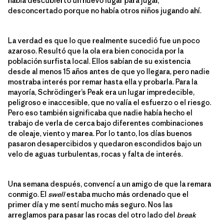
había descubierto un nuevo lugar para jugar,
desconcertado porque no había otros niños jugando ahí.
La verdad es que lo que realmente sucedió fue un poco
azaroso. Resultó que la ola era bien conocida por la
población surfista local. Ellos sabían de su existencia
desde al menos 15 años antes de que yo llegara, pero nadie
mostraba interés por remar hasta ella y probarla. Para la
mayoría, Schrödinger’s Peak era un lugar impredecible,
peligroso e inaccesible, que no valía el esfuerzo o el riesgo.
Pero eso también significaba que nadie había hecho el
trabajo de verla de cerca bajo diferentes combinaciones
de oleaje, viento y marea. Por lo tanto, los días buenos
pasaron desapercibidos y quedaron escondidos bajo un
velo de aguas turbulentas, rocas y falta de interés.
Una semana después, convencí a un amigo de que la remara
conmigo. El
swell
estaba mucho más ordenado que el
primer día y me sentí mucho más seguro. Nos las
arreglamos para pasar las rocas del otro lado del
break