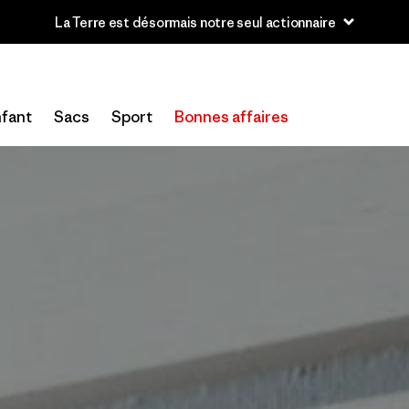
u’à 40 % de réduction sur les vêtements et l’équipement de la sai
fant
Sacs
Sport
Bonnes affaires