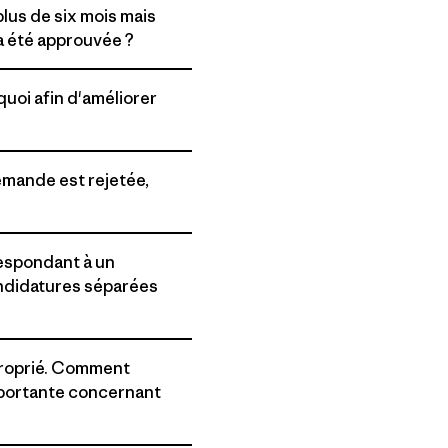
lus de six mois mais
a été approuvée ?
quoi afin d'améliorer
emande est rejetée,
espondant à un
ndidatures séparées
proprié. Comment
portante concernant