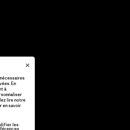
 nécessaires
vées. En
nt à
ersonnaliser
lez lire notre
 en savoir
ifier les
férences