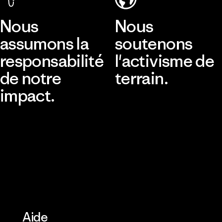
Nous
Nous
assumons la
soutenons
responsabilité
l'activisme de
de notre
terrain.
impact.
Consulter Patagonia Action
Works
Découvrir notre empreinte
carbone
Aide