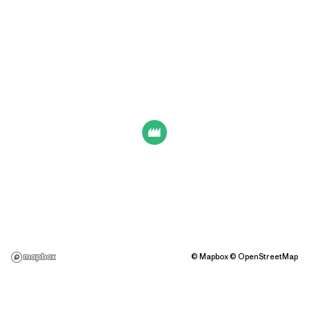
©
Mapbox
©
OpenStreetMap