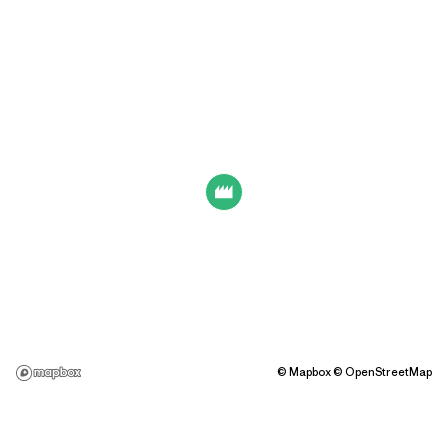
©
Mapbox
©
OpenStreetMap