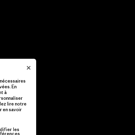
 nécessaires
vées. En
nt à
ersonnaliser
lez lire notre
 en savoir
ifier les
férences