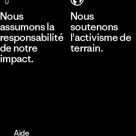
Nous
Nous
assumons la
soutenons
responsabilité
l'activisme de
de notre
terrain.
impact.
Consulter Patagonia Action
Works
Découvrir notre empreinte
carbone
Aide