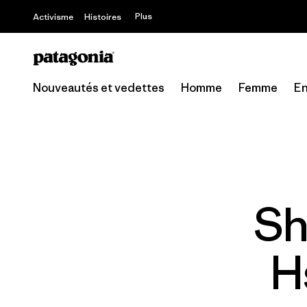
Plus
Activisme
Histoires
Nouveautés et vedettes
Homme
Femme
En
Sh
H