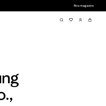
Nos magasins
ung
.,