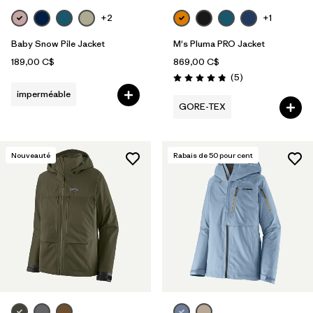
+2
+1
Baby Snow Pile Jacket
M's Pluma PRO Jacket
189,00 C$
869,00 C$
Avis
(5
)
Évaluation: 4.8 / 5
imperméable
GORE-TEX
Nouveauté
Rabais de
50
pour cent