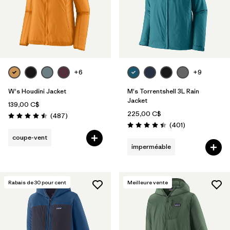
+6
+9
W's Houdini Jacket
M's Torrentshell 3L Rain
Jacket
139,00 C$
225,00 C$
Avis
(487
)
Évaluation: 4.5 / 5
Avis
(401
)
Évaluation: 4.4 / 5
coupe-vent
imperméable
Rabais de
30
pour cent
Meilleure vente