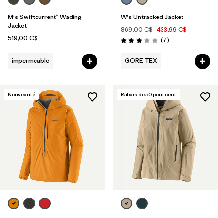
M's Swiftcurrent™ Wading
W's Untracked Jacket
Jacket
869,00 C$
433,99 C$
519,00 C$
Avis
(7
)
Évaluation: 3.1 / 5
imperméable
GORE-TEX
Nouveauté
Rabais de
50
pour cent