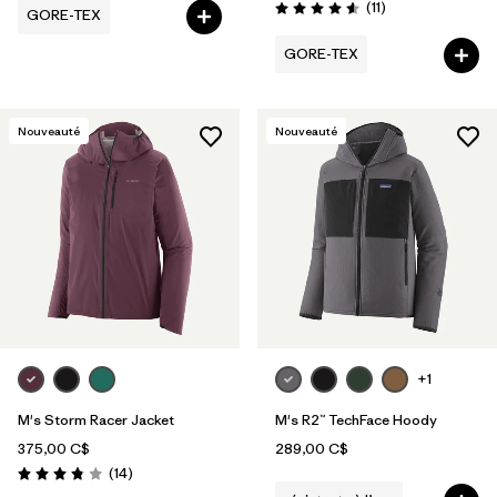
Avis
(11
)
GORE-TEX
Évaluation: 4.5 / 5
GORE-TEX
Nouveauté
Nouveauté
+1
M's Storm Racer Jacket
M's R2™ TechFace Hoody
375,00 C$
289,00 C$
Avis
(14
)
Évaluation: 3.9 / 5