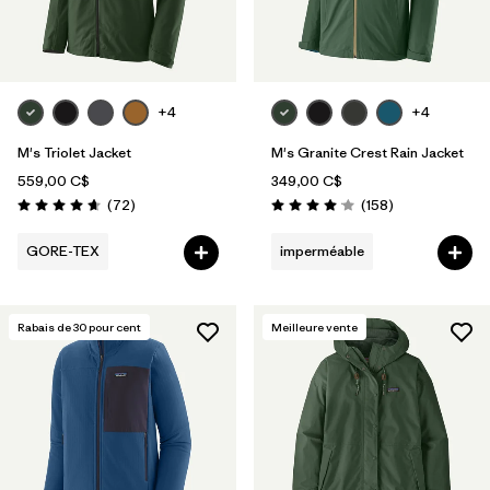
+4
+4
M's Triolet Jacket
M's Granite Crest Rain Jacket
559,00 C$
349,00 C$
Avis
Avis
(72
)
(158
)
Évaluation: 4.7 / 5
Évaluation: 4.1 / 5
GORE-TEX
imperméable
Rabais de
30
pour cent
Meilleure vente