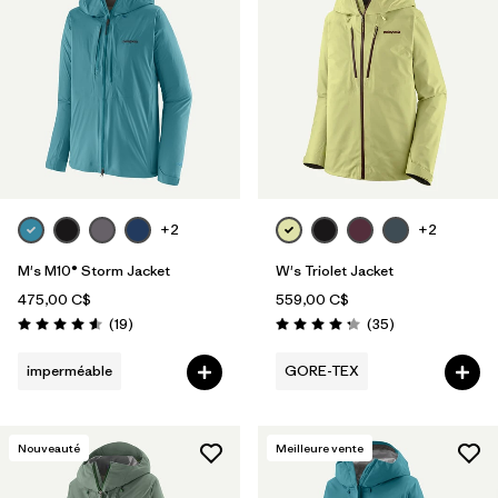
Filtrer par
Genre
Filtrer par
Category
+2
+2
M's M10® Storm Jacket
W's Triolet Jacket
475,00 C$
559,00 C$
Avis
Avis
(19
)
(35
)
Évaluation: 4.6 / 5
Évaluation: 4.2 / 5
imperméable
GORE-TEX
Nouveauté
Meilleure vente