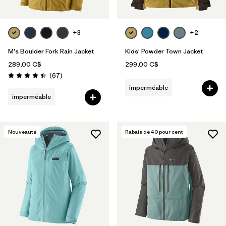
+3
+2
M's Boulder Fork Rain Jacket
Kids' Powder Town Jacket
289,00 C$
299,00 C$
Avis
(67
)
Évaluation: 4.4 / 5
imperméable
imperméable
Nouveauté
Rabais de
40
pour cent