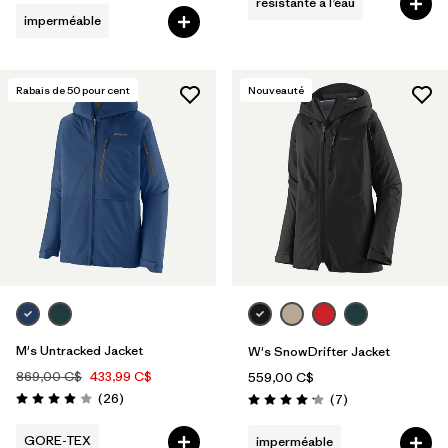
résistante à l’eau
imperméable
Rabais de
50
pour cent
Nouveauté
M's Untracked Jacket
W's SnowDrifter Jacket
869,00 C$
433,99 C$
559,00 C$
Avis
(26
)
Avis
(7
)
Évaluation: 3.9 / 5
Évaluation: 4.1 / 5
GORE-TEX
imperméable