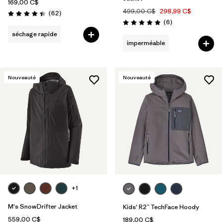
169,00 C$
499,00 C$
298,99 C$
Avis
(62
)
Évaluation: 4.5 / 5
Avis
(6
)
Évaluation: 5.0 / 5
séchage rapide
imperméable
Nouveauté
Nouveauté
+1
M's SnowDrifter Jacket
Kids' R2™ TechFace Hoody
559,00 C$
189,00 C$