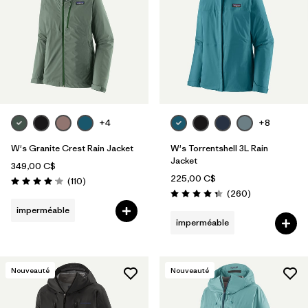
+4
+8
W's Granite Crest Rain Jacket
W's Torrentshell 3L Rain
Jacket
349,00 C$
225,00 C$
Avis
(110
)
Évaluation: 4.1 / 5
Avis
(260
)
Évaluation: 4.4 / 5
imperméable
imperméable
Nouveauté
Nouveauté