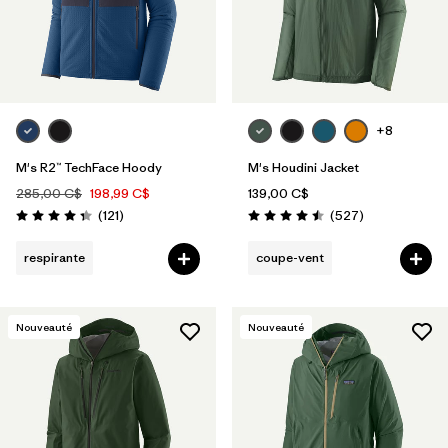
+8
M's R2™ TechFace Hoody
M's Houdini Jacket
285,00 C$
198,99 C$
139,00 C$
Avis
Avis
(121
)
(527
)
Évaluation: 4.4 / 5
Évaluation: 4.5 / 5
respirante
coupe-vent
Nouveauté
Nouveauté