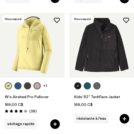
Nouveauté
Nouveauté
+1
W's Airshed Pro Pullover
Kids' R2™ TechFace Jacket
169,00 C$
169,00 C$
Avis
(39
)
Évaluation: 4.2 / 5
résistante à l’eau
séchage rapide