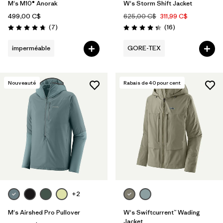
M's M10® Anorak
W's Storm Shift Jacket
499,00 C$
625,00 C$
311,99 C$
Avis
Avis
(7
)
(16
)
Évaluation: 4.7 / 5
Évaluation: 4.3 / 5
imperméable
GORE-TEX
Nouveauté
Rabais de
40
pour cent
+2
M's Airshed Pro Pullover
W's Swiftcurrent™ Wading
Jacket