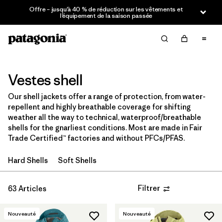
Offre – jusqu’à 40 % de réduction sur les vêtements et
Filter & Sort
l’équipement de la saison passée
Effacer tout
Trier par
Filtrer par
Prix
Vestes shell
Our shell jackets offer a range of protection, from water-
Filtrer par
Taille
repellent and highly breathable coverage for shifting
weather all the way to technical, waterproof/breathable
Filtrer par
Coupe
shells for the gnarliest conditions. Most are made in Fair
Trade Certified™ factories and without PFCs/PFAS.
Filtrer par
Couleur
Hard Shells
Soft Shells
Filtrer par
Caractéristiques
Filtrer
63 Articles
Filtrer par
Sport
Nouveauté
Nouveauté