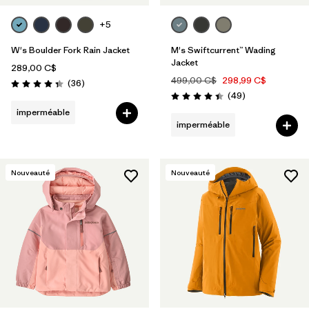
+5
W's Boulder Fork Rain Jacket
M's Swiftcurrent™ Wading
Jacket
289,00 C$
499,00 C$
298,99 C$
Avis
(36
)
Évaluation: 4.3 / 5
Avis
(49
)
Évaluation: 4.4 / 5
imperméable
imperméable
Nouveauté
Nouveauté