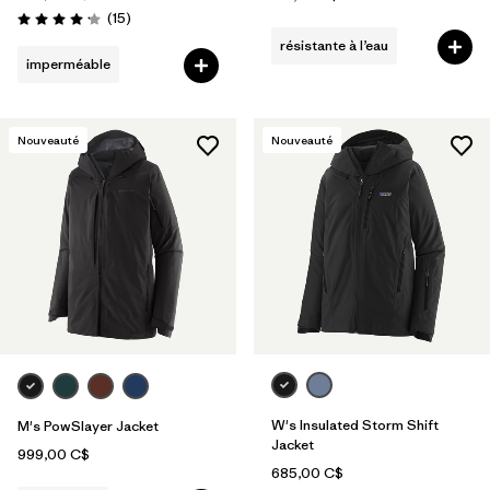
Avis
(15
)
Évaluation: 4.2 / 5
résistante à l’eau
imperméable
Nouveauté
Nouveauté
W's Insulated Storm Shift
M's PowSlayer Jacket
Jacket
999,00 C$
685,00 C$