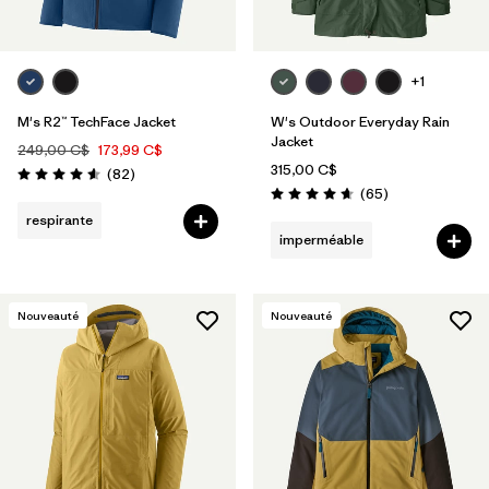
+1
M's R2™ TechFace Jacket
W's Outdoor Everyday Rain
Jacket
249,00 C$
173,99 C$
315,00 C$
Avis
(82
)
Évaluation: 4.6 / 5
Avis
(65
)
Évaluation: 4.7 / 5
respirante
imperméable
Nouveauté
Nouveauté