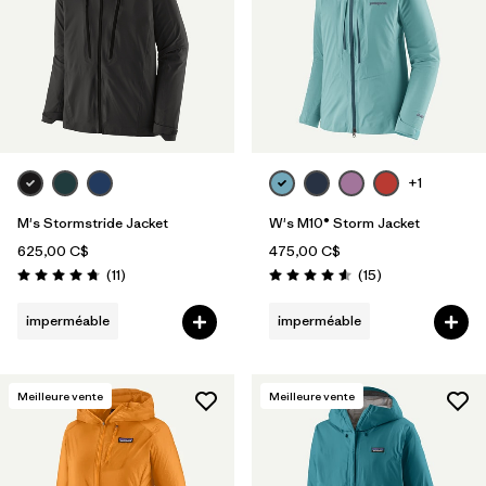
+1
M's Stormstride Jacket
W's M10® Storm Jacket
625,00 C$
475,00 C$
Avis
Avis
(11
)
(15
)
Évaluation: 4.7 / 5
Évaluation: 4.6 / 5
imperméable
imperméable
Meilleure vente
Meilleure vente