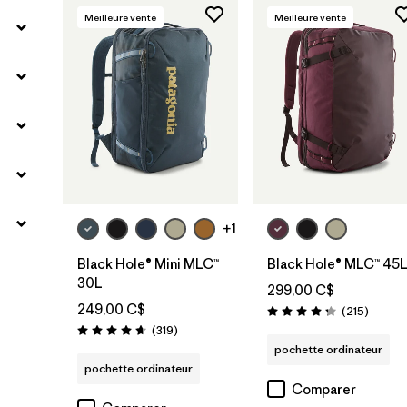
Meilleure vente
Meilleure vente
Ajouter au
Ajouter au
panier
panier
+1
Black Hole® Mini MLC™
Black Hole® MLC™ 45
30L
299,00 C$
249,00 C$
Avis
(215
)
Évaluation: 4.3 / 5
Avis
(319
)
Évaluation: 4.7 / 5
pochette ordinateur
pochette ordinateur
Comparer