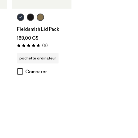
Fieldsmith Lid Pack
169,00 C$
Avis
(6
)
Évaluation: 4.7 / 5
pochette ordinateur
Comparer