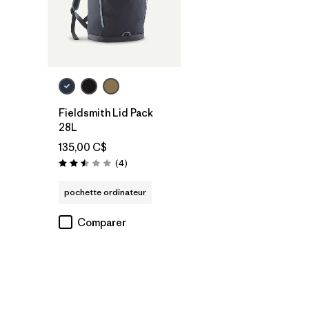
Ajouter au
panier
Fieldsmith Lid Pack
28L
135,00 C$
Avis
(4
)
Évaluation: 2.5 / 5
pochette ordinateur
Comparer