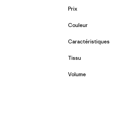
Filtrer par
Prix
Filtrer par
Couleur
Filtrer par
Caractéristiques
Filtrer par
Tissu
Filtrer par
Volume