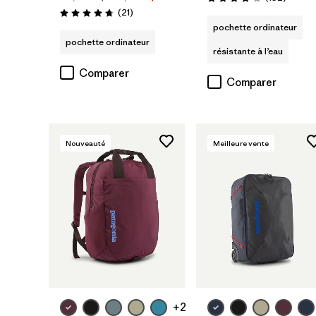
Évaluation: 4.0 / 5
Avis
(21
)
Évaluation: 4.7 / 5
pochette ordinateur
pochette ordinateur
résistante à l’eau
Comparer
Comparer
Nouveauté
Meilleure vente
Ajouter au
Ajouter au
panier
panier
+2