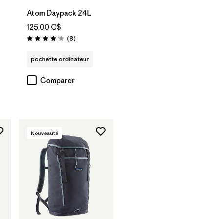
Atom Daypack 24L
125,00 C$
Avis
(8
)
Évaluation: 4.1 / 5
pochette ordinateur
Comparer
Nouveauté
Ajouter au
panier