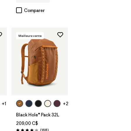
Comparer
Meilleure vente
Ajouter au
panier
+1
+2
Black Hole® Pack 32L
209,00 C$
Avis
(168
)