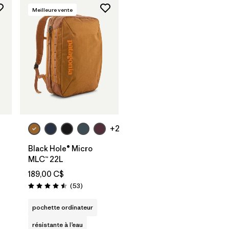
Meilleure vente
Ajouter au
panier
+2
L
Black Hole® Micro
MLC™ 22L
189,00 C$
Avis
(53
)
Évaluation: 4.5 / 5
pochette ordinateur
résistante à l’eau