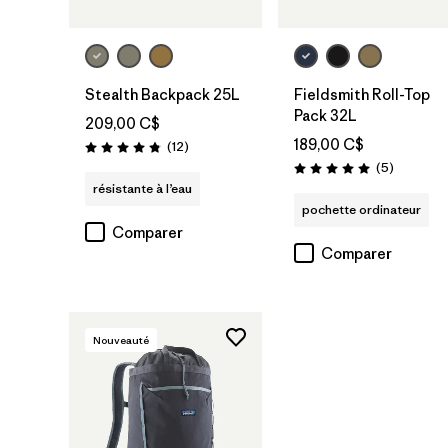
Stealth Backpack 25L
Fieldsmith Roll-Top
Pack 32L
209,00 C$
189,00 C$
Avis
(12
)
Évaluation: 4.8 / 5
Avis
(5
)
Évaluation: 5.0 / 5
résistante à l’eau
pochette ordinateur
Comparer
Comparer
Nouveauté