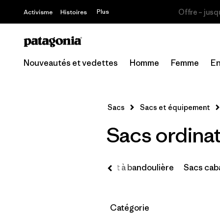
Offre – jusq
Plus
Activisme
Histoires
Nouveautés et vedettes
Homme
Femme
En
Sacs
Sacs et équipement
Sacs ordinat
acs de voyage
Sacs banane et à bandoulière
Sacs cab
Filtrer par
Catégorie