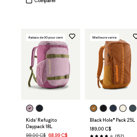
Comparer
Rabais de
30
pour cent
Meilleure vente
Ajouter au
Ajouter au
panier
panier
Kids' Refugito
Black Hole® Pack 25L
Daypack 18L
189,00 C$
99,00 C$
68,99 C$
Avis
(152
)