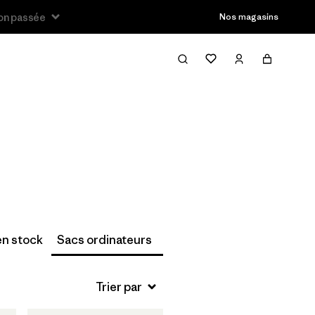
son passée
Nos magasins
Filter & Sort
en stock
Sacs ordinateurs