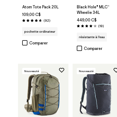
Atom Tote Pack 20L
Black Hole® MLC™
Wheelie 34L
109,00 C$
449,00 C$
Avis
(92
)
Évaluation: 4.6 / 5
Avis
(19
)
Évaluation: 4.1 / 5
pochette ordinateur
résistante à l’eau
Comparer
Comparer
Nouveauté
Nouveauté
Ajouter au
panier