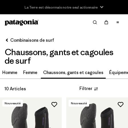
La Terre est désormais notre seul actionnaire
Filter & Sort
Effacer tout
Trier par
Combinaisons de surf
Filtrer par
Catégorie
Chaussons, gants et cagoules
Filtrer par
Prix
de surf
Filtrer par
Caractéristiques
Homme
Femme
Chaussons, gants et cagoules
Équipeme
Filtrer
10 Articles
Nouveauté
Nouveauté