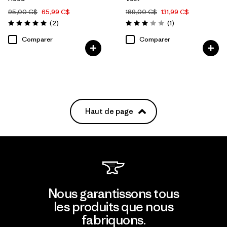
95,00 C$
65,99 C$
189,00 C$
131,99 C$
Avis
Avis
(2
)
(1
)
Évaluation: 5.0 / 5
Évaluation: 3.0 / 5
Comparer
Comparer
Haut de page
Nous garantissons tous
les produits que nous
fabriquons.