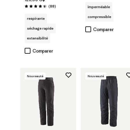
Avis
(88
)
imperméable
Évaluation: 4.4 / 5
compressible
respirante
séchage rapide
Comparer
extensibilité
Comparer
Nouveauté
Nouveauté