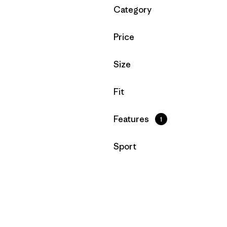
Filtrer par
Category
Filtrer par
Price
Filtrer par
Size
Filtrer par
Fit
Filtrer par
Features
1
Filtrer par
Sport