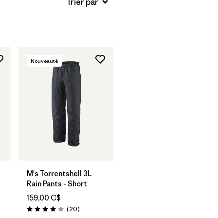
Nouveauté
M's Torrentshell 3L
Rain Pants - Short
159,00 C$
Avis
(20
)
Évaluation: 4.0 / 5