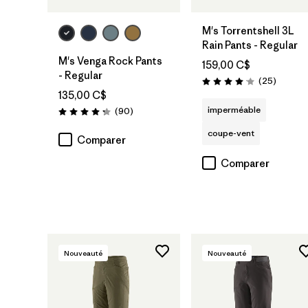
M's Torrentshell 3L
Rain Pants - Regular
M's Venga Rock Pants
159,00 C$
- Regular
Avis
(25
)
Évaluation: 4.1 / 5
135,00 C$
imperméable
Avis
(90
)
Évaluation: 4.3 / 5
coupe-vent
Comparer
Comparer
Nouveauté
Nouveauté