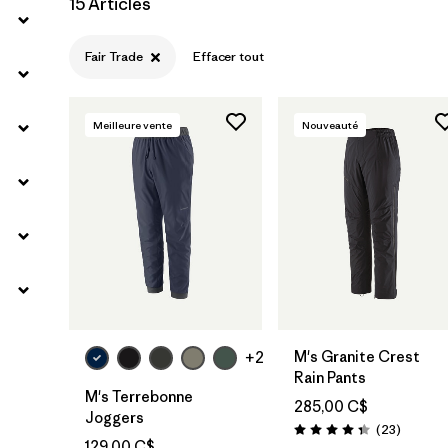
15 Articles
Fair Trade
Effacer tout
Meilleure vente
Nouveauté
M's Granite Crest
+2
Rain Pants
M's Terrebonne
285,00 C$
Joggers
Avis
(23
)
Évaluation: 4.3 / 5
129,00 C$