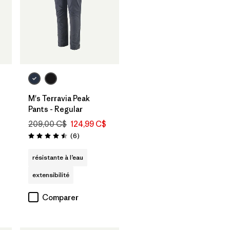
M's Terravia Peak
Pants - Regular
209,00 C$
124,99 C$
Avis
(6
)
Évaluation: 4.5 / 5
résistante à l’eau
extensibilité
Comparer