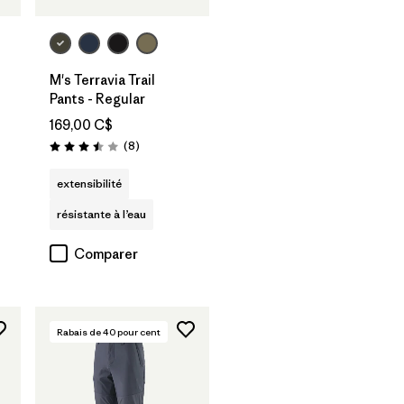
M's Terravia Trail
Pants - Regular
169,00 C$
Avis
(8
)
Évaluation: 3.5 / 5
extensibilité
résistante à l’eau
Comparer
Rabais de
40
pour cent