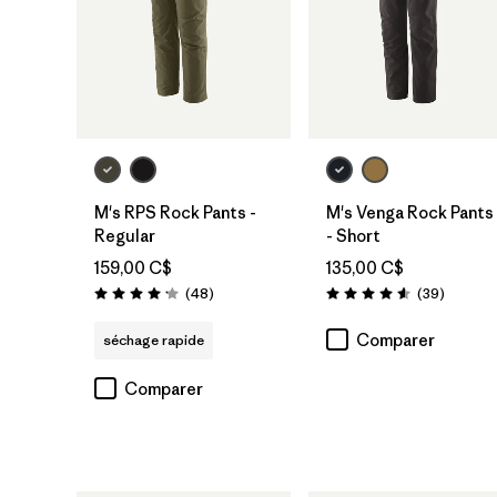
M's RPS Rock Pants -
M's Venga Rock Pants
Regular
- Short
159,00 C$
135,00 C$
Avis
Avis
(48
)
(39
)
Évaluation: 4.2 / 5
Évaluation: 4.6 / 5
Comparer
séchage rapide
Comparer