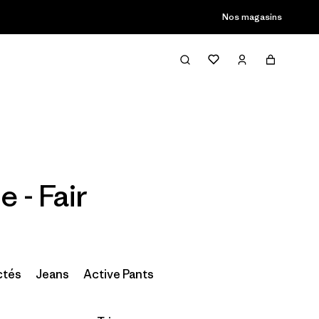
Nos magasins
Filter & Sort
 - Fair
ctés
Jeans
Active Pants