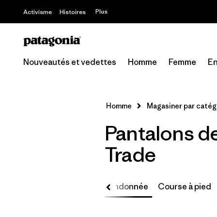
Plus
Activisme
Histoires
Nouveautés et vedettes
Homme
Femme
En
Homme
Magasiner par catég
Pantalons d
Trade
Randonnée
Course à pied