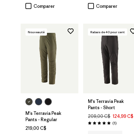
Comparer
Comparer
Nouveauté
Rabais de
40
pour cent
M's Terravia Peak
Pants - Short
M's Terravia Peak
209,00 C$
124,99 C$
Pants - Regular
Avis
(1
)
Évaluation: 5.0 / 5
219,00 C$