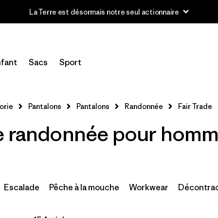
Lire notre Rapport d’avancement
Filtrer par
Category
fant
Sacs
Sport
Filtrer par
Price
Filtrer par
Size
orie
Pantalons
Pantalons
Randonnée
Fair Trade
e randonnée pour homme
Filtrer par
Fit
Filtrer par
Features
1
Filtrer par
Sport
Escalade
Pêche à la mouche
Workwear
Décontra