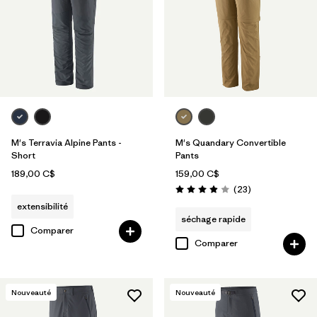
M's Terravia Alpine Pants -
M's Quandary Convertible
Short
Pants
189,00 C$
159,00 C$
Avis
(23
)
Évaluation: 4.0 / 5
extensibilité
séchage rapide
Comparer
Comparer
Nouveauté
Nouveauté