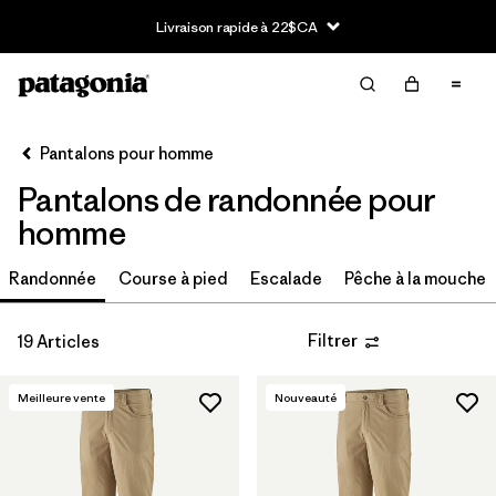
Livraison rapide à 22$CA
Filter & Sort
Effacer tout
Trier par
Pantalons pour homme
Filtrer par
Category
Pantalons de randonnée pour
Filtrer par
Price
homme
Filtrer par
Size
Randonnée
Course à pied
Escalade
Pêche à la mouche
Filtrer par
Fit
Filtrer
19 Articles
Filtrer par
Features
Meilleure vente
Nouveauté
Filtrer par
Sport