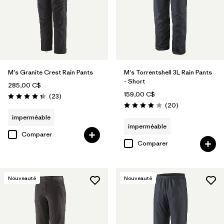
M's Granite Crest Rain Pants
M's Torrentshell 3L Rain Pants
- Short
285,00 C$
159,00 C$
Avis
(23
)
Évaluation: 4.3 / 5
Avis
(20
)
Évaluation: 4.0 / 5
imperméable
imperméable
Comparer
Comparer
Nouveauté
Nouveauté