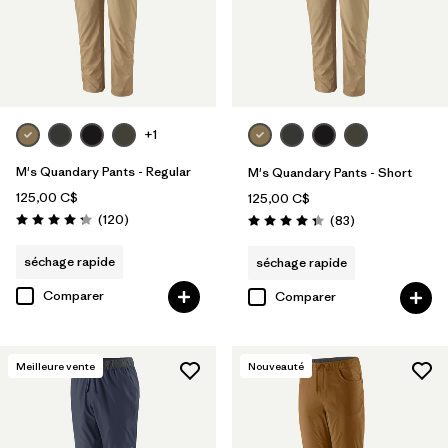
+1
M's Quandary Pants - Regular
M's Quandary Pants - Short
125,00 C$
125,00 C$
Avis
(120
)
Avis
(83
)
Évaluation: 4.2 / 5
Évaluation: 4.3 / 5
séchage rapide
séchage rapide
Comparer
Comparer
Meilleure vente
Nouveauté