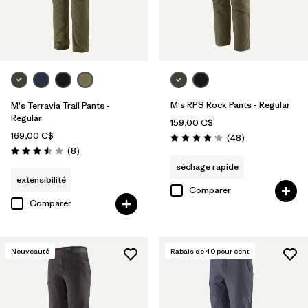
M's RPS Rock Pants - Regular
M's Terravia Trail Pants -
Regular
159,00 C$
169,00 C$
Avis
(48
)
Évaluation: 4.2 / 5
Avis
(8
)
Évaluation: 3.5 / 5
séchage rapide
extensibilité
Comparer
Comparer
Nouveauté
Rabais de
40
pour cent