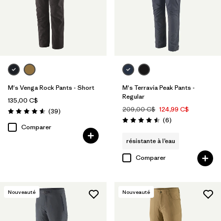
M's Venga Rock Pants - Short
M's Terravia Peak Pants -
Regular
135,00 C$
209,00 C$
124,99 C$
Avis
(39
)
Évaluation: 4.6 / 5
Avis
(6
)
Évaluation: 4.5 / 5
Comparer
résistante à l’eau
Comparer
Nouveauté
Nouveauté