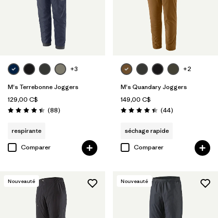
+3
+2
M's Terrebonne Joggers
M's Quandary Joggers
129,00 C$
149,00 C$
Avis
Avis
(88
)
(44
)
Évaluation: 4.4 / 5
Évaluation: 4.4 / 5
respirante
séchage rapide
Comparer
Comparer
Nouveauté
Nouveauté