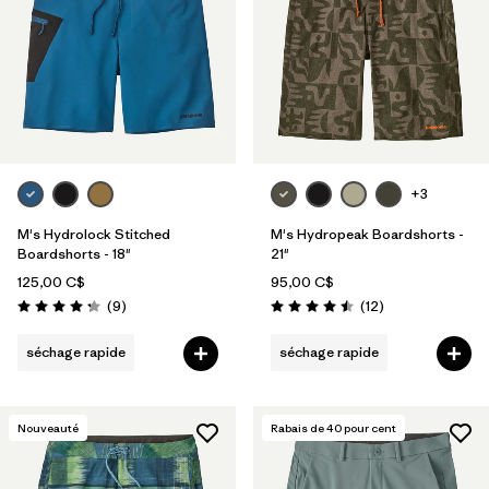
+3
M's Hydrolock Stitched
M's Hydropeak Boardshorts -
Boardshorts - 18"
21"
125,00 C$
95,00 C$
Avis
Avis
(9
)
(12
)
Évaluation: 4.2 / 5
Évaluation: 4.5 / 5
séchage rapide
séchage rapide
Nouveauté
Rabais de
40
pour cent