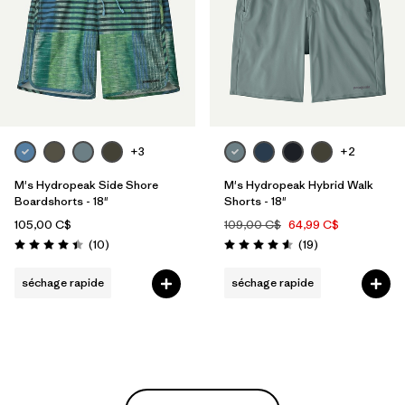
+3
+2
M's Hydropeak Side Shore
M's Hydropeak Hybrid Walk
Boardshorts - 18"
Shorts - 18"
105,00 C$
109,00 C$
64,99 C$
Avis
Avis
(10
)
(19
)
Évaluation: 4.4 / 5
Évaluation: 4.6 / 5
séchage rapide
séchage rapide