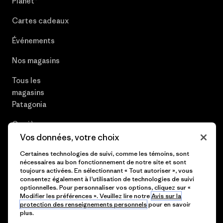
Planet®
Cartes cadeaux
Événements
Nos magasins
Tous les
magasins
Patagonia
Carrières
Vos données, votre choix
Presse et media
Certaines technologies de suivi, comme les témoins, sont
nécessaires au bon fonctionnement de notre site et sont
Plan du site
toujours activées. En sélectionnant « Tout autoriser », vous
consentez également à l’utilisation de technologies de suivi
optionnelles. Pour personnaliser vos options, cliquez sur «
Modifier les préférences ». Veuillez lire notre
Avis sur la
protection des renseignements personnels
pour en savoir
© 2026 Patagonia, Inc. All Rights Reserved.
plus.