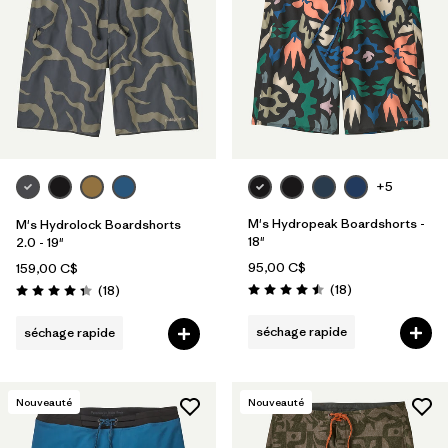
+5
M's Hydropeak Boardshorts -
M's Hydrolock Boardshorts
18"
2.0 - 19"
95,00 C$
159,00 C$
Avis
Avis
(18
)
(18
)
Évaluation: 4.5 / 5
Évaluation: 4.3 / 5
séchage rapide
séchage rapide
Nouveauté
Nouveauté