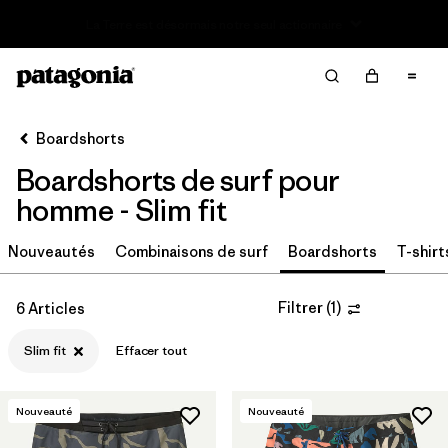
Lire notre Rapport d’avancement
Filter & Sort
Effacer tout
Trier par
Boardshorts
Filtrer par
Catégorie
Boardshorts de surf pour
Filtrer par
Prix
homme - Slim fit
Filtrer par
Taille
Nouveautés
Combinaisons de surf
Boardshorts
T-shirt
Filtrer par
Coupe
1
Filtrer
(
1
)
6 Articles
Slim fit
Effacer tout
Filtrer par
Caractéristiques
Nouveauté
Nouveauté