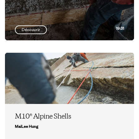
19:31
Découvrir
M10® Alpine Shells
MaiLee Hung