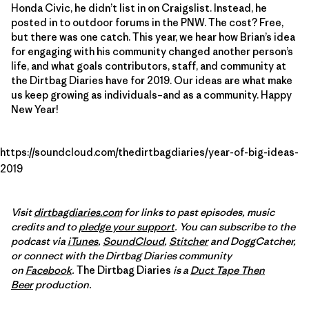
Honda Civic, he didn’t list in on Craigslist. Instead, he
posted in to outdoor forums in the PNW. The cost? Free,
but there was one catch. This year, we hear how Brian’s idea
for engaging with his community changed another person’s
life, and what goals contributors, staff, and community at
the Dirtbag Diaries have for 2019. Our ideas are what make
us keep growing as individuals–and as a community. Happy
New Year!
https://soundcloud.com/thedirtbagdiaries/year-of-big-ideas-
2019
Visit
dirtbagdiaries.com
for links to past episodes, music
credits and to
pledge your support
. You can subscribe to the
podcast via
iTunes
,
SoundCloud
,
Stitcher
and DoggCatcher,
or connect with the Dirtbag Diaries community
on
Facebook
.
The Dirtbag Diaries
is a
Duct Tape Then
Beer
production.