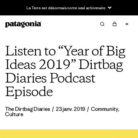
La Terre est désormais notre seul actionnaire
Listen to “Year of Big
Ideas 2019” Dirtbag
Diaries Podcast
Episode
The Dirtbag Diaries
/
23 janv. 2019
/
Community
,
Culture