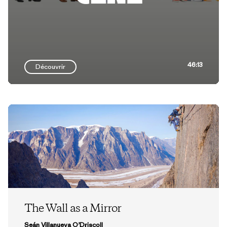
46:13
Découvrir
The Wall as a Mirror
Seán Villanueva O’Driscoll