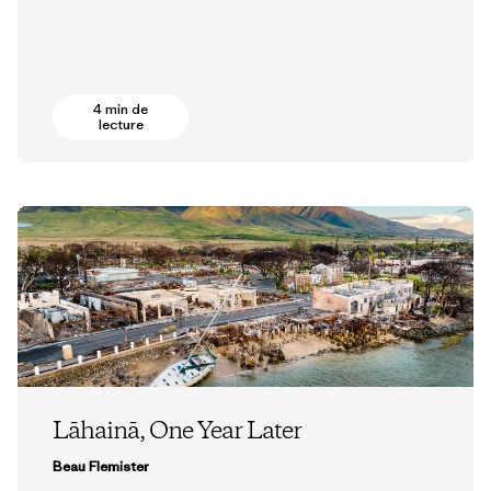
4 min de
lecture
Lāhainā, One Year Later
Beau Flemister