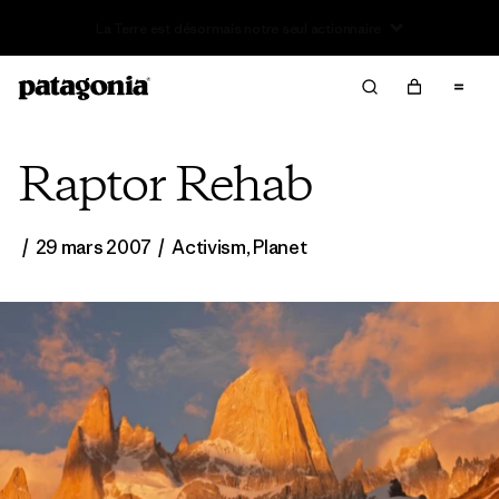
Offre – jusqu’à 40 % de réduction sur les vêtements et
l’équipement de la saison passée
Raptor Rehab
/
29 mars 2007
/
Activism
,
Planet