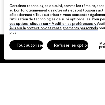
nous
Certaines technologies de suivi, comme les témoins, sont
au bon fonctionnement de notre site et sont toujours acti
fabriquons.
sélectionnant « Tout autoriser », vous consentez égaleme
l’utilisation de technologies de suivi optionnelles. Pour p
vos options, cliquez sur « Modifier les préférences ». Veuil
Avis sur la protection des renseignements personnels
pour
Voir la Garantie Ironclad
plus.
Mod
Tout autoriser
Refuser les options
pré
Inscription à la newsletter
Inscrivez-vous pour recevoir des actualités sur
nos produits, des histoires uniques, des
informations sur l’activisme, des événements et
bien plus encore.