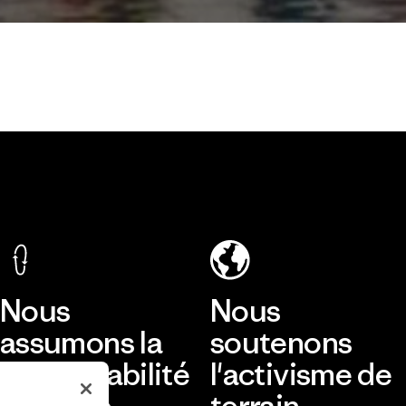
Nous
Nous
assumons la
soutenons
responsabilité
l'activisme de
de notre
terrain.