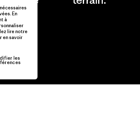
impact.
 nécessaires
vées. En
nt à
Consulter Patagonia Action
ersonnaliser
Works
Découvrir notre empreinte
lez lire notre
 en savoir
carbone
ifier les
férences
Aide
FAQ
Vérifier la commande
Guide des tailles
Retours