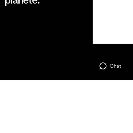
Lire notre engagement
Chat
Information
Patagonia
Patagonia Pro Program
Action Works
Dealer Portal
Nos valeurs
Politique de confidentialité
fondamentales