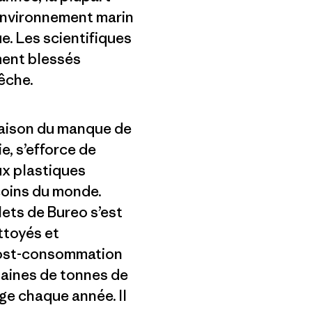
'environnement marin
e. Les scientifiques
ment blessés
êche.
 raison du manque de
e, s’efforce de
ux plastiques
coins du monde.
ets de Bureo s’est
ttoyés et
 post-consommation
taines de tonnes de
rge chaque année. Il