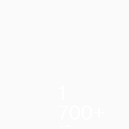
1
700+
Tonnes