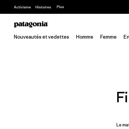
Plus
Activisme
Histoires
Nouveautés et vedettes
Homme
Femme
En
F
Le mat