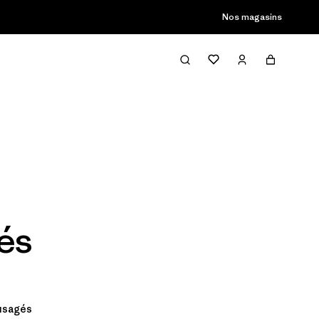
Nos magasins
és
 usagés